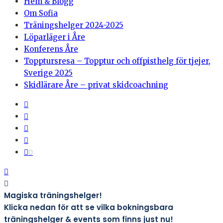
Hem & Blogg
Om Sofia
Träningshelger 2024-2025
Löparläger i Åre
Konferens Åre
Topptursresa – Topptur och offpisthelg för tjejer,
Sverige 2025
Skidlärare Åre – privat skidcoachning
0
Magiska träningshelger!
Klicka nedan för att se vilka bokningsbara
träningshelger & events som finns just nu!