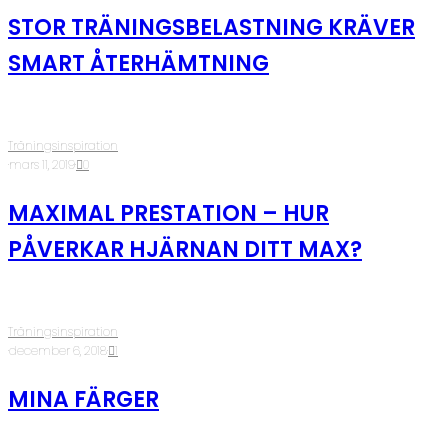
STOR TRÄNINGSBELASTNING KRÄVER
SMART ÅTERHÄMTNING
Träningsinspiration
·
mars 11, 2019
·
0
MAXIMAL PRESTATION – HUR
PÅVERKAR HJÄRNAN DITT MAX?
Träningsinspiration
·
december 6, 2018
·
1
MINA FÄRGER