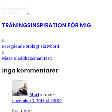
Träningsinspiration
·
december 6, 2018
·
0
TRÄNINGSINSPIRATION FÖR MIG
Föregående
Stökigt skrivbord
Nästa
Kladdkaksmanifest:
Inga kommentarer
Mari
skriver:
november 7, 2015 kl. 08:09
Bra tips =)