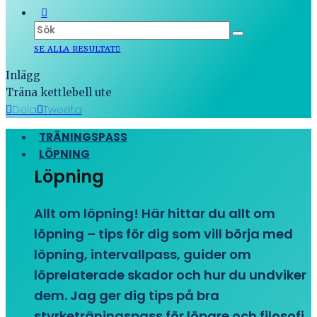
SE ALLA RESULTAT
Inlägg
Träna kettlebell ute
Dela
Tweeta
TRÄNINGSPASS
LÖPNING
Löpning
Allt om löpning! Här hittar du allt om
löpning – tips för dig som vill börja med
löpning, intervallpass, guider om
löprelaterade skador och hur du undviker
dem. Jag ger dig tips på bra
styrketräningspass för löpare och filosofi