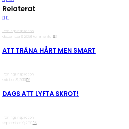
Relaterat
Träningsinspiration
·
december 6, 2019
·
1 kommentar
·
3
ATT TRÄNA HÅRT MEN SMART
Träningsinspiration
·
oktober 31, 2019
·
6
DAGS ATT LYFTA SKROT!
Träningsinspiration
·
september 19, 2019
·
5