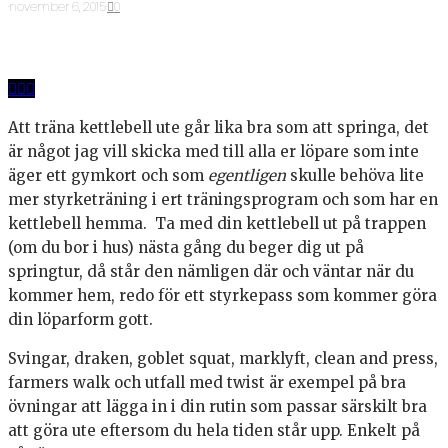
·
november 6, 2015
·
0
Att träna kettlebell ute går lika bra som att springa, det
är något jag vill skicka med till alla er löpare som inte
äger ett gymkort och som
egentligen
skulle behöva lite
mer styrketräning i ert träningsprogram och som har en
kettlebell hemma. Ta med din kettlebell ut på trappen
(om du bor i hus) nästa gång du beger dig ut på
springtur, då står den nämligen där och väntar när du
kommer hem, redo för ett styrkepass som kommer göra
din löparform gott.
Svingar, draken, goblet squat, marklyft, clean and press,
farmers walk och utfall med twist är exempel på bra
övningar att lägga in i din rutin som passar särskilt bra
att göra ute eftersom du hela tiden står upp. Enkelt på