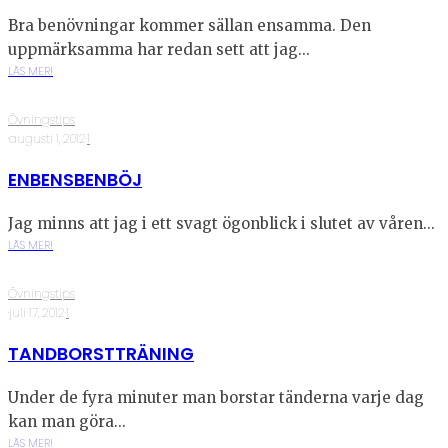
Bra benövningar kommer sällan ensamma. Den
uppmärksamma har redan sett att jag...
LÄS MER!
Övningstips
·
augusti 1, 2012
·
1
ENBENSBENBÖJ
Jag minns att jag i ett svagt ögonblick i slutet av våren...
LÄS MER!
Övningstips
·
juli 17, 2012
·
1
TANDBORSTTRÄNING
Under de fyra minuter man borstar tänderna varje dag
kan man göra...
LÄS MER!