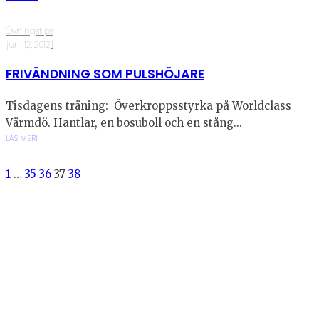
Övningstips
·
juni 12, 2012
·
1
FRIVÄNDNING SOM PULSHÖJARE
Tisdagens träning: Överkroppsstyrka på Worldclass
Värmdö. Hantlar, en bosuboll och en stång...
LÄS MER!
1
…
35
36
37
38