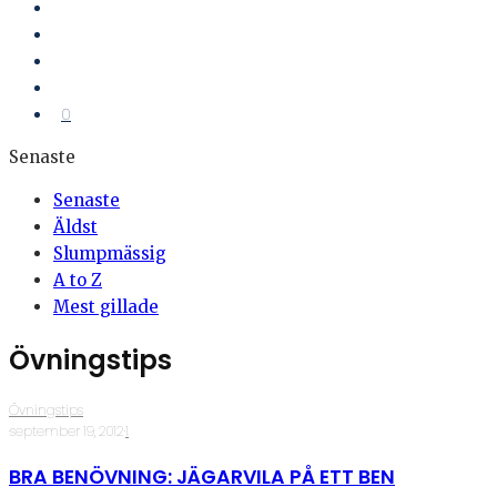
0
Senaste
Senaste
Äldst
Slumpmässig
A to Z
Mest gillade
Övningstips
Övningstips
·
september 19, 2012
·
1
BRA BENÖVNING: JÄGARVILA PÅ ETT BEN