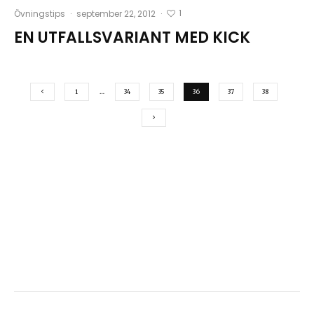
1
Övningstips
·
september 22, 2012
·
EN UTFALLSVARIANT MED KICK
1
…
34
35
36
37
38