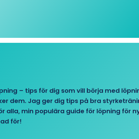
öpning – tips för dig som vill börja med löpn
r dem. Jag ger dig tips på bra styrketränin
 för alla, min populära guide för löpning för
ad för!