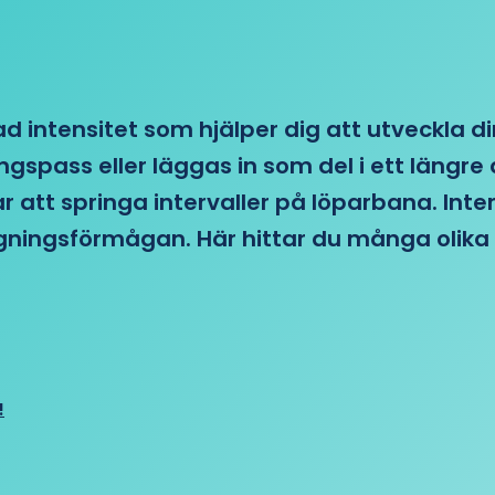
d intensitet som hjälper dig att utveckla di
ngspass eller läggas in som del i ett läng
ar att springa intervaller på löparbana. Int
tagningsförmågan. Här hittar du många olika 
!