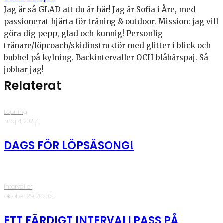
Jag är så GLAD att du är här! Jag är Sofia i Åre, med
passionerat hjärta för träning & outdoor. Mission: jag vill
göra dig pepp, glad och kunnig! Personlig
tränare/löpcoach/skidinstruktör med glitter i blick och
bubbel på kylning. Backintervaller OCH blåbärspaj. Så
jobbar jag!
Relaterat
Löpning
·
maj 4, 2021
·
4
DAGS FÖR LÖPSÄSONG!
Intervaller
·
oktober 29, 2020
·
2
ETT FÄRDIGT INTERVALLPASS PÅ