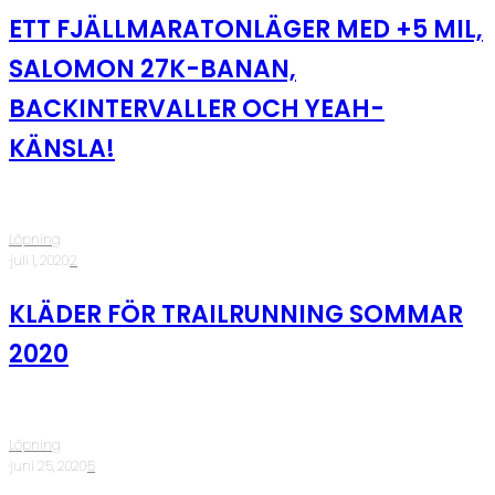
ETT FJÄLLMARATONLÄGER MED +5 MIL,
SALOMON 27K-BANAN,
BACKINTERVALLER OCH YEAH-
KÄNSLA!
Löpning
·
juli 1, 2020
·
2
KLÄDER FÖR TRAILRUNNING SOMMAR
2020
Löpning
·
juni 25, 2020
·
5