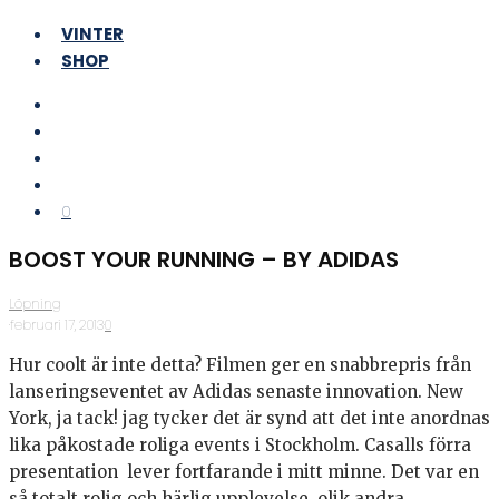
VINTER
SHOP
0
BOOST YOUR RUNNING – BY ADIDAS
Löpning
·
februari 17, 2013
·
0
Hur coolt är inte detta? Filmen ger en snabbrepris från
lanseringseventet av Adidas senaste innovation. New
York, ja tack! jag tycker det är synd att det inte anordnas
lika påkostade roliga events i Stockholm. Casalls förra
presentation lever fortfarande i mitt minne. Det var en
så totalt rolig och härlig upplevelse, olik andra