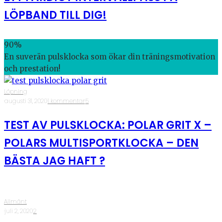
LÖPBAND TILL DIG!
90
%
En suverän pulsklocka som ökar din träningsmotivation
och prestation!
Löpning
·
augusti 31, 2020
·
1 kommentar
·
5
TEST AV PULSKLOCKA: POLAR GRIT X –
POLARS MULTISPORTKLOCKA – DEN
BÄSTA JAG HAFT ?
Allmänt
·
juli 2, 2020
·
2