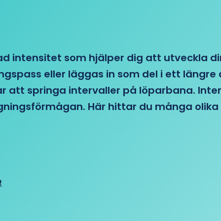
d intensitet som hjälper dig att utveckla di
ngspass eller läggas in som del i ett läng
ar att springa intervaller på löparbana. Int
tagningsförmågan. Här hittar du många olika 
!