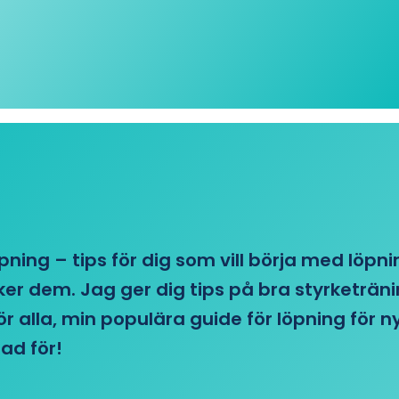
öpning – tips för dig som vill börja med löpn
r dem. Jag ger dig tips på bra styrketränin
 för alla, min populära guide för löpning för
ad för!