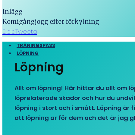
Inlägg
Komigångjogg efter förkylning
Dela
Tweeta
TRÄNINGSPASS
LÖPNING
Löpning
Allt om löpning! Här hittar du allt om l
löprelaterade skador och hur du undvike
löpning i stort och i smått. Löpning är
att löpning är för dem och det är jag gl