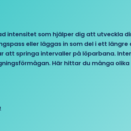
d intensitet som hjälper dig att utveckla di
ngspass eller läggas in som del i ett läng
ar att springa intervaller på löparbana. Int
tagningsförmågan. Här hittar du många olika 
!