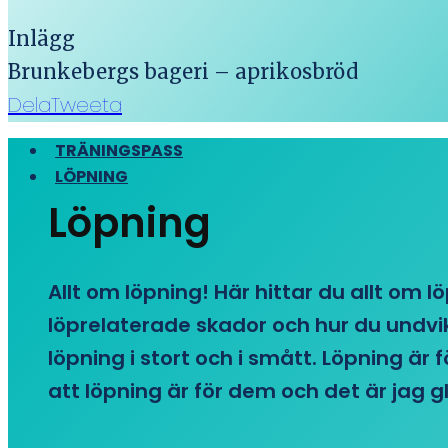
Inlägg
Brunkebergs bageri – aprikosbröd
Dela
Tweeta
TRÄNINGSPASS
LÖPNING
Löpning
Allt om löpning! Här hittar du allt om l
löprelaterade skador och hur du undvike
löpning i stort och i smått. Löpning är
att löpning är för dem och det är jag gl