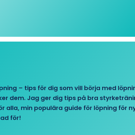
öpning – tips för dig som vill börja med löpn
r dem. Jag ger dig tips på bra styrketränin
 för alla, min populära guide för löpning för
ad för!