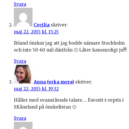
Svara
Cecilia
skriver:
maj 22, 2015 kl. 15:25
Ibland önskar jag att jag bodde nämare Stockholm
och inte 50-60 mil därifrån 🙁 Låter kanonroligt ju!!!
Svara
Anna (orka mera)
skriver:
maj 22, 2015 kl. 19:32
Håller med ovanstående talare…. Favorit-i-repris i
SKåneland på önskelistan 🙂
Svara