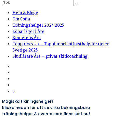
Hem & Blogg
Om Sofia
Träningshelger 2024-2025
Löparläger i Åre
Konferens Åre
Topptursresa – Topptur och offpisthelg för tjejer,
Sverige 2025
Skidlärare Åre – privat skidcoachning
0
Magiska träningshelger!
Klicka nedan för att se vilka bokningsbara
träningshelger & events som finns just nu!