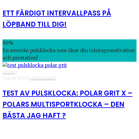
ETT FÄRDIGT INTERVALLPASS PÅ
LÖPBAND TILL DIG!
90
%
En suverän pulsklocka som ökar din träningsmotivation
och prestation!
Löpning
·
augusti 31, 2020
·
1 kommentar
·
5
TEST AV PULSKLOCKA: POLAR GRIT X –
POLARS MULTISPORTKLOCKA – DEN
BÄSTA JAG HAFT ?