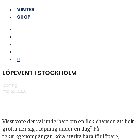
VINTER
SHOP
0
LÖPEVENT I STOCKHOLM
Löpning
·
maj 22, 2015
·
0
Visst vore det väl underbart om en fick chansen att helt
grotta ner sig i löpning under en dag? Få
teknikgenomgångar, köra styrka bara för löpare,