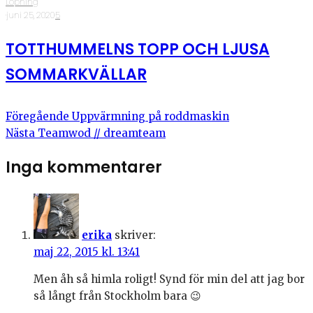
Löpning
·
juni 25, 2020
·
5
TOTTHUMMELNS TOPP OCH LJUSA
SOMMARKVÄLLAR
Föregående
Uppvärmning på roddmaskin
Nästa
Teamwod // dreamteam
Inga kommentarer
erika
skriver:
maj 22, 2015 kl. 13:41
Men åh så himla roligt! Synd för min del att jag bor
så långt från Stockholm bara 😉