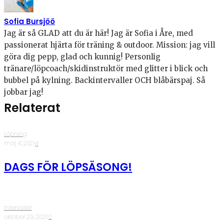
Sofia Bursjöö
Jag är så GLAD att du är här! Jag är Sofia i Åre, med
passionerat hjärta för träning & outdoor. Mission: jag vill
göra dig pepp, glad och kunnig! Personlig
tränare/löpcoach/skidinstruktör med glitter i blick och
bubbel på kylning. Backintervaller OCH blåbärspaj. Så
jobbar jag!
Relaterat
Löpning
·
maj 4, 2021
·
4
DAGS FÖR LÖPSÄSONG!
Intervaller
·
oktober 29, 2020
·
2