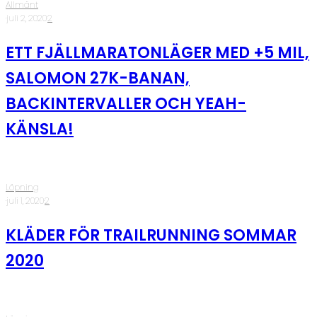
Allmänt
·
juli 2, 2020
·
2
ETT FJÄLLMARATONLÄGER MED +5 MIL,
SALOMON 27K-BANAN,
BACKINTERVALLER OCH YEAH-
KÄNSLA!
Löpning
·
juli 1, 2020
·
2
KLÄDER FÖR TRAILRUNNING SOMMAR
2020