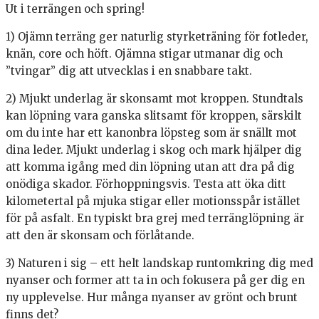
Ut i terrängen och spring!
1) Ojämn terräng ger naturlig styrketräning för fotleder,
knän, core och höft. Ojämna stigar utmanar dig och
”tvingar” dig att utvecklas i en snabbare takt.
2) Mjukt underlag är skonsamt mot kroppen. Stundtals
kan löpning vara ganska slitsamt för kroppen, särskilt
om du inte har ett kanonbra löpsteg som är snällt mot
dina leder. Mjukt underlag i skog och mark hjälper dig
att komma igång med din löpning utan att dra på dig
onödiga skador. Förhoppningsvis. Testa att öka ditt
kilometertal på mjuka stigar eller motionsspår istället
för på asfalt. En typiskt bra grej med terränglöpning är
att den är skonsam och förlåtande.
3) Naturen i sig – ett helt landskap runtomkring dig med
nyanser och former att ta in och fokusera på ger dig en
ny upplevelse. Hur många nyanser av grönt och brunt
finns det?