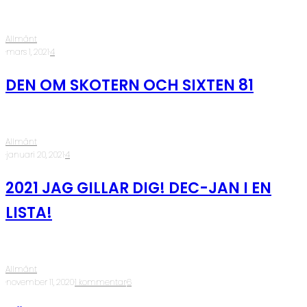
Allmänt
·
mars 1, 2021
·
4
DEN OM SKOTERN OCH SIXTEN 81
Allmänt
·
januari 20, 2021
·
4
2021 JAG GILLAR DIG! DEC-JAN I EN
LISTA!
Allmänt
·
november 11, 2020
·
1 kommentar
·
6