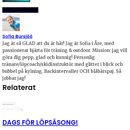
Dela
Pinna
E-post
Sofia Bursjöö
Jag är så GLAD att du är här! Jag är Sofia i Åre, med
passionerat hjärta för träning & outdoor. Mission: jag vill
göra dig pepp, glad och kunnig! Personlig
tränare/löpcoach/skidinstruktör med glitter i blick och
bubbel på kylning. Backintervaller OCH blåbärspaj. Så
jobbar jag!
Relaterat
Löpning
·
maj 4, 2021
·
4
DAGS FÖR LÖPSÄSONG!