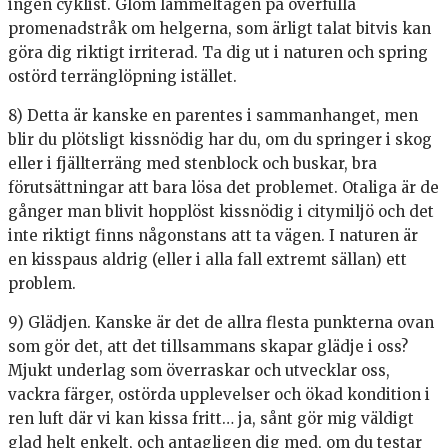
ingen cyklist. Glöm lämmeltågen på överfulla
promenadstråk om helgerna, som ärligt talat bitvis kan
göra dig riktigt irriterad. Ta dig ut i naturen och spring
ostörd terränglöpning istället.
8) Detta är kanske en parentes i sammanhanget, men
blir du plötsligt kissnödig har du, om du springer i skog
eller i fjällterräng med stenblock och buskar, bra
förutsättningar att bara lösa det problemet. Otaliga är de
gånger man blivit hopplöst kissnödig i citymiljö och det
inte riktigt finns någonstans att ta vägen. I naturen är
en kisspaus aldrig (eller i alla fall extremt sällan) ett
problem.
9) Glädjen. Kanske är det de allra flesta punkterna ovan
som gör det, att det tillsammans skapar glädje i oss?
Mjukt underlag som överraskar och utvecklar oss,
vackra färger, ostörda upplevelser och ökad kondition i
ren luft där vi kan kissa fritt… ja, sånt gör mig väldigt
glad helt enkelt, och antagligen dig med, om du testar