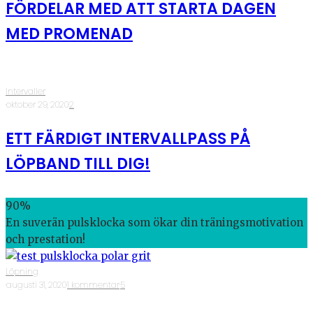
FÖRDELAR MED ATT STARTA DAGEN
MED PROMENAD
Intervaller
·
oktober 29, 2020
·
2
ETT FÄRDIGT INTERVALLPASS PÅ
LÖPBAND TILL DIG!
90
%
En suverän pulsklocka som ökar din träningsmotivation
och prestation!
Löpning
·
augusti 31, 2020
·
1 kommentar
·
5