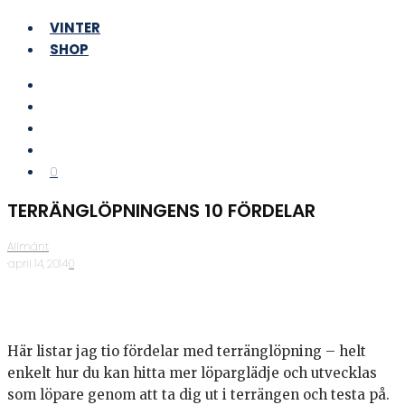
VINTER
SHOP
0
TERRÄNGLÖPNINGENS 10 FÖRDELAR
Allmänt
·
april 14, 2014
·
0
Här listar jag tio fördelar med terränglöpning – helt
enkelt hur du kan hitta mer löparglädje och utvecklas
som löpare genom att ta dig ut i terrängen och testa på.