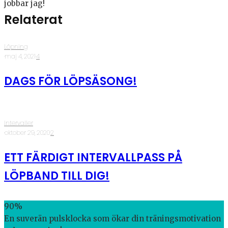
jobbar jag!
Relaterat
Löpning
·
maj 4, 2021
·
4
DAGS FÖR LÖPSÄSONG!
Intervaller
·
oktober 29, 2020
·
2
ETT FÄRDIGT INTERVALLPASS PÅ
LÖPBAND TILL DIG!
90
%
En suverän pulsklocka som ökar din träningsmotivation