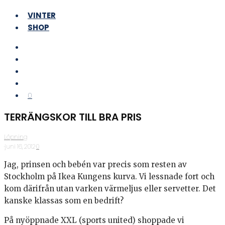
VINTER
SHOP
0
TERRÄNGSKOR TILL BRA PRIS
Löpning
·
juni 16, 2012
·
0
Jag, prinsen och bebén var precis som resten av
Stockholm på Ikea Kungens kurva. Vi lessnade fort och
kom därifrån utan varken värmeljus eller servetter. Det
kanske klassas som en bedrift?
På nyöppnade XXL (sports united) shoppade vi