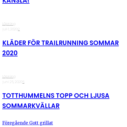
KÄNSLA!
Löpning
·
juli 1, 2020
·
2
KLÄDER FÖR TRAILRUNNING SOMMAR
2020
Löpning
·
juni 25, 2020
·
5
TOTTHUMMELNS TOPP OCH LJUSA
SOMMARKVÄLLAR
Föregående
Gott grillat