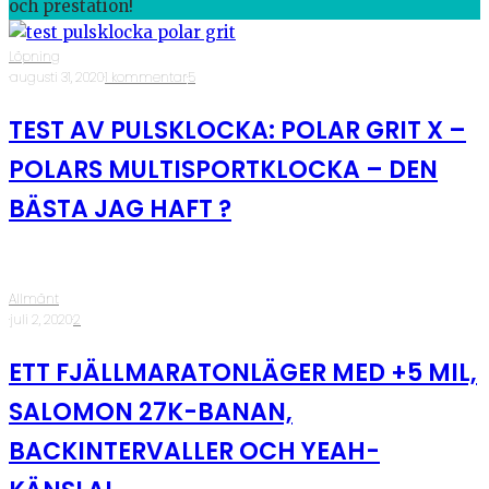
och prestation!
Löpning
·
augusti 31, 2020
·
1 kommentar
·
5
TEST AV PULSKLOCKA: POLAR GRIT X –
POLARS MULTISPORTKLOCKA – DEN
BÄSTA JAG HAFT ?
Allmänt
·
juli 2, 2020
·
2
ETT FJÄLLMARATONLÄGER MED +5 MIL,
SALOMON 27K-BANAN,
BACKINTERVALLER OCH YEAH-