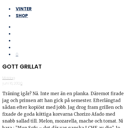
VINTER
SHOP
0
GOTT GRILLAT
Middag
·
juni 16, 2012
·
0
Träning igår? Nä. Inte mer än en planka. Däremot firade
jag och prinsen att han gick på semester. Efterlängtad
sådan efter kopiöst med jobb. Jag drog fram grillen och
fixade de goda köttiga korvarna Chorizo Afado med
snabb sallad till. Melon, mozarella, mache och tomat. Ni
bara : ”Men Sofy – det där var ganska LCHF av dig”. Jo