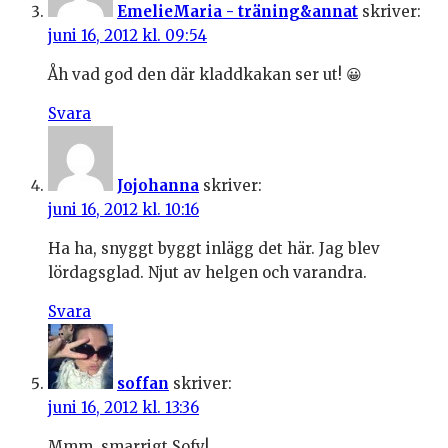
EmelieMaria - träning&annat
skriver:
juni 16, 2012 kl. 09:54
Åh vad god den där kladdkakan ser ut! 😀
Svara
Jojohanna
skriver:
juni 16, 2012 kl. 10:16
Ha ha, snyggt byggt inlägg det här. Jag blev
lördagsglad. Njut av helgen och varandra.
Svara
soffan
skriver:
juni 16, 2012 kl. 13:36
Mmm, smarrigt Sofy!