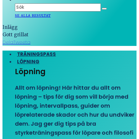
SE ALLA RESULTAT
Inlägg
Gott grillat
Dela
Tweeta
TRÄNINGSPASS
LÖPNING
Löpning
Allt om löpning! Här hittar du allt om
löpning – tips för dig som vill börja med
löpning, intervallpass, guider om
löprelaterade skador och hur du undviker
dem. Jag ger dig tips på bra
styrketräningspass för löpare och filosofi