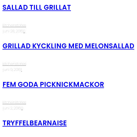
SALLAD TILL GRILLAT
kitchenstories
·
juni 28, 2016
·
0
GRILLAD KYCKLING MED MELONSALLAD
kitchenstories
·
juni 9, 2016
·
1
FEM GODA PICKNICKMACKOR
kitchenstories
·
juni 2, 2016
·
0
TRYFFELBEARNAISE