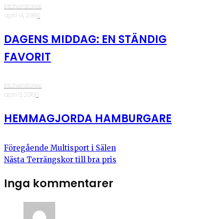
kitchenstories
·
april 14, 2016
·
0
DAGENS MIDDAG: EN STÄNDIG
FAVORIT
kitchenstories
·
april 6, 2016
·
0
HEMMAGJORDA HAMBURGARE
Föregående
Multisport i Sälen
Nästa
Terrängskor till bra pris
Inga kommentarer