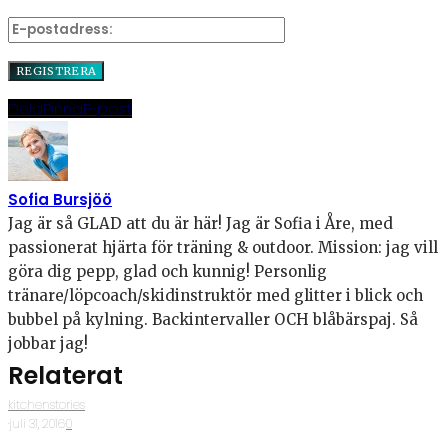
Dela
Pinna
E-post
Sofia Bursjöö
Jag är så GLAD att du är här! Jag är Sofia i Åre, med
passionerat hjärta för träning & outdoor. Mission: jag vill
göra dig pepp, glad och kunnig! Personlig
tränare/löpcoach/skidinstruktör med glitter i blick och
bubbel på kylning. Backintervaller OCH blåbärspaj. Så
jobbar jag!
Relaterat
kitchenstories
·
juli 31, 2016
·
0