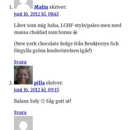
Malin
skriver:
juni 16, 2012 kl. 08:43
Låter som mig haha, LCHF-style/paleo men med
massa choklad som bonus 😀
(New york chocolate fudge från Ben&Jerrys fick
förgylla gröna lundsvistelsen igår!)
Svara
pilla
skriver:
juni 16, 2012 kl. 09:15
Balans Sofy 🙂 Såg gott ut!
Svara