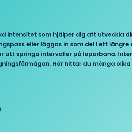
d intensitet som hjälper dig att utveckla di
ngspass eller läggas in som del i ett läng
ar att springa intervaller på löparbana. Int
tagningsförmågan. Här hittar du många olika 
!