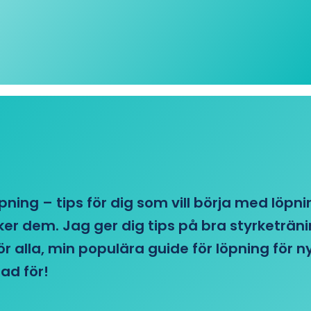
öpning – tips för dig som vill börja med löpn
r dem. Jag ger dig tips på bra styrketränin
 för alla, min populära guide för löpning för
ad för!