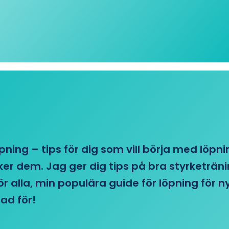
öpning – tips för dig som vill börja med löpn
r dem. Jag ger dig tips på bra styrketränin
 för alla, min populära guide för löpning för
ad för!