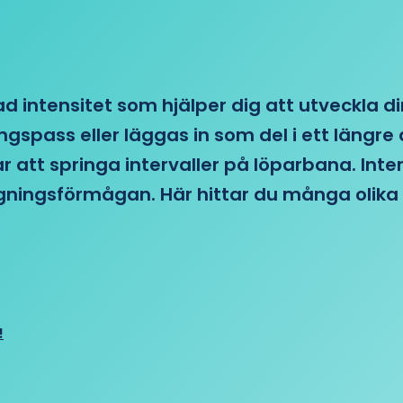
d intensitet som hjälper dig att utveckla di
ngspass eller läggas in som del i ett läng
ar att springa intervaller på löparbana. Int
tagningsförmågan. Här hittar du många olika 
!