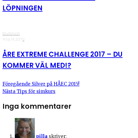
LÖPNINGEN
Multisport
·
maj 14, 2017
·
0
ÅRE EXTREME CHALLENGE 2017 – DU
KOMMER VÄL MED!?
Föregående
Silver på HÅEC 2015!
Nästa
Tips för simkurs
Inga kommentarer
pilla
skriver: