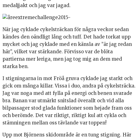
medaljjakt och jag var jagad.
När jag cyklade cykelsträckan för några veckor sedan
kändes den oändligt lång och tuff. Det hade torkat upp
mycket och jag cyklade med en känsla av ”är jag redan
här”, vilket var stärkande. Förvisso var de blöta
partierna mer leriga, men jag tog mig an dem med
starka ben.
I stigningarna in mot Fröå gruva cyklade jag starkt och
gick om många killar. Vissa i duo, andra på cykelsträcka.
Jag var noga med att fylla på energi och benen svarade
bra. Banan var utmärkt snitslad överallt och vid alla
bilpassager stod glada funktioner som hejade fram oss
och berömde. Det var riktigt, riktigt kul att cykla och
stämningen mellan oss tävlande var toppen!
Upp mot Björnens skidområde är en tung stigning. Här