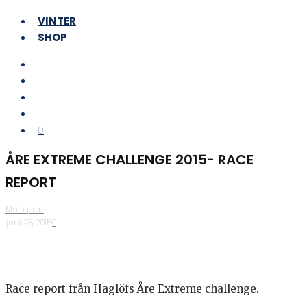
VINTER
SHOP
0
ÅRE EXTREME CHALLENGE 2015- RACE
REPORT
Multisport
·
juni 28, 2015
·
0
Race report från Haglöfs Åre Extreme challenge.