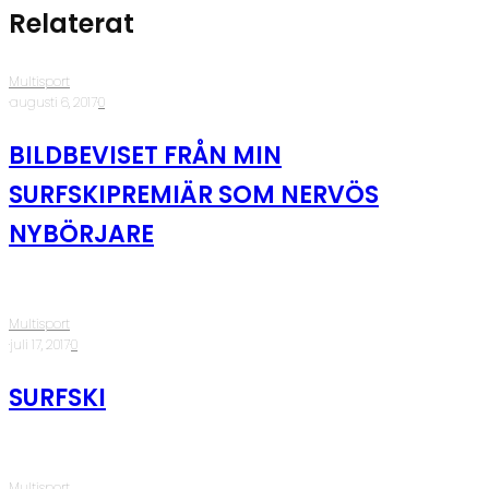
Relaterat
Multisport
·
augusti 6, 2017
·
0
BILDBEVISET FRÅN MIN
SURFSKIPREMIÄR SOM NERVÖS
NYBÖRJARE
Multisport
·
juli 17, 2017
·
0
SURFSKI
Multisport