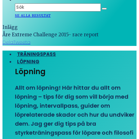
SE ALLA RESULTAT
Inlägg
Åre Extreme Challenge 2015- race report
Dela
Tweeta
TRÄNINGSPASS
LÖPNING
Löpning
Allt om löpning! Här hittar du allt om
löpning – tips för dig som vill börja med
löpning, intervallpass, guider om
löprelaterade skador och hur du undviker
dem. Jag ger dig tips på bra
styrketräningspass för löpare och filosofi