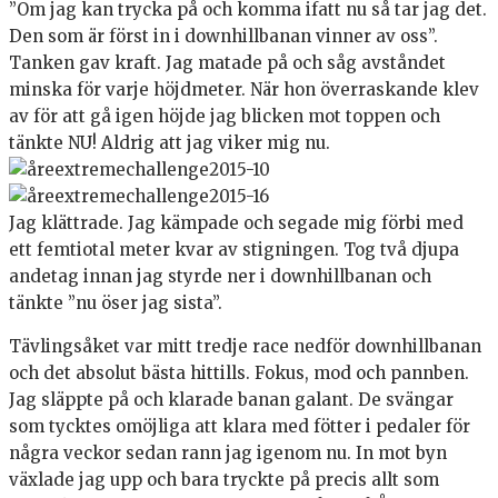
”Om jag kan trycka på och komma ifatt nu så tar jag det.
Den som är först in i downhillbanan vinner av oss”.
Tanken gav kraft. Jag matade på och såg avståndet
minska för varje höjdmeter. När hon överraskande klev
av för att gå igen höjde jag blicken mot toppen och
tänkte NU! Aldrig att jag viker mig nu.
Jag klättrade. Jag kämpade och segade mig förbi med
ett femtiotal meter kvar av stigningen. Tog två djupa
andetag innan jag styrde ner i downhillbanan och
tänkte ”nu öser jag sista”.
Tävlingsåket var mitt tredje race nedför downhillbanan
och det absolut bästa hittills. Fokus, mod och pannben.
Jag släppte på och klarade banan galant. De svängar
som tycktes omöjliga att klara med fötter i pedaler för
några veckor sedan rann jag igenom nu. In mot byn
växlade jag upp och bara tryckte på precis allt som