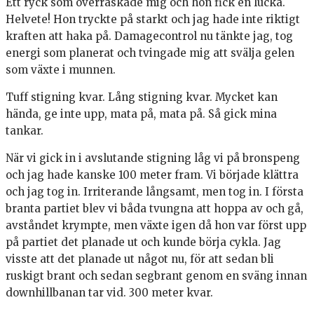
Ett ryck som överraskade mig och hon fick en lucka.
Helvete! Hon tryckte på starkt och jag hade inte riktigt
kraften att haka på. Damagecontrol nu tänkte jag, tog
energi som planerat och tvingade mig att svälja gelen
som växte i munnen.
Tuff stigning kvar. Lång stigning kvar. Mycket kan
hända, ge inte upp, mata på, mata på. Så gick mina
tankar.
När vi gick in i avslutande stigning låg vi på bronspeng
och jag hade kanske 100 meter fram. Vi började klättra
och jag tog in. Irriterande långsamt, men tog in. I första
branta partiet blev vi båda tvungna att hoppa av och gå,
avståndet krympte, men växte igen då hon var först upp
på partiet det planade ut och kunde börja cykla. Jag
visste att det planade ut något nu, för att sedan bli
ruskigt brant och sedan segbrant genom en sväng innan
downhillbanan tar vid. 300 meter kvar.