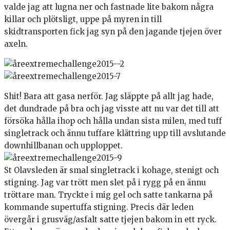
valde jag att lugna ner och fastnade lite bakom några
killar och plötsligt, uppe på myren in till
skidtransporten fick jag syn på den jagande tjejen över
axeln.
Shit! Bara att gasa nerför. Jag släppte på allt jag hade,
det dundrade på bra och jag visste att nu var det till att
försöka hålla ihop och hålla undan sista milen, med tuff
singletrack och ännu tuffare klättring upp till avslutande
downhillbanan och upploppet.
St Olavsleden är smal singletrack i kohage, stenigt och
stigning. Jag var trött men slet på i rygg på en ännu
tröttare man. Tryckte i mig gel och satte tankarna på
kommande supertuffa stigning. Precis där leden
övergår i grusväg/asfalt satte tjejen bakom in ett ryck.