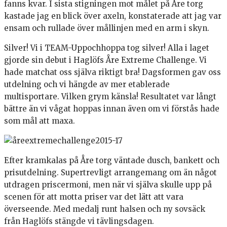
fanns kvar. I sista stigningen mot målet på Åre torg
kastade jag en blick över axeln, konstaterade att jag var
ensam och rullade över mållinjen med en arm i skyn.
Silver! Vi i TEAM-Uppochhoppa tog silver! Alla i laget
gjorde sin debut i Haglöfs Åre Extreme Challenge. Vi
hade matchat oss själva riktigt bra! Dagsformen gav oss
utdelning och vi hängde av mer etablerade
multisportare. Vilken grym känsla! Resultatet var långt
bättre än vi vågat hoppas innan även om vi förstås hade
som mål att maxa.
Efter kramkalas på Åre torg väntade dusch, bankett och
prisutdelning. Supertrevligt arrangemang om än något
utdragen priscermoni, men när vi själva skulle upp på
scenen för att motta priser var det lätt att vara
överseende. Med medalj runt halsen och ny sovsäck
från Haglöfs stängde vi tävlingsdagen.