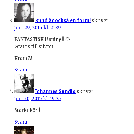
Rund är också en form!
skriver:
juni 29, 2015 kl. 21:39
FANTASTISK läsning!! 🙂
Grattis till silvret!
Kram M
Svara
Johannes Sundlo
skriver:
juni 30, 2015 kl. 19:25
Starkt kört!
Svara