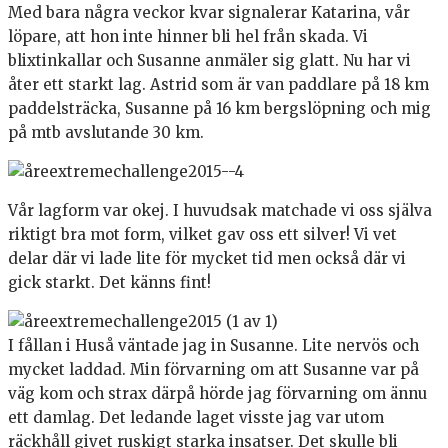
Med bara några veckor kvar signalerar Katarina, vår
löpare, att hon inte hinner bli hel från skada. Vi
blixtinkallar och Susanne anmäler sig glatt. Nu har vi
åter ett starkt lag. Astrid som är van paddlare på 18 km
paddelsträcka, Susanne på 16 km bergslöpning och mig
på mtb avslutande 30 km.
Vår lagform var okej. I huvudsak matchade vi oss själva
riktigt bra mot form, vilket gav oss ett silver! Vi vet
delar där vi lade lite för mycket tid men också där vi
gick starkt. Det känns fint!
I fållan i Huså väntade jag in Susanne. Lite nervös och
mycket laddad. Min förvarning om att Susanne var på
väg kom och strax därpå hörde jag förvarning om ännu
ett damlag. Det ledande laget visste jag var utom
räckhåll givet ruskigt starka insatser. Det skulle bli