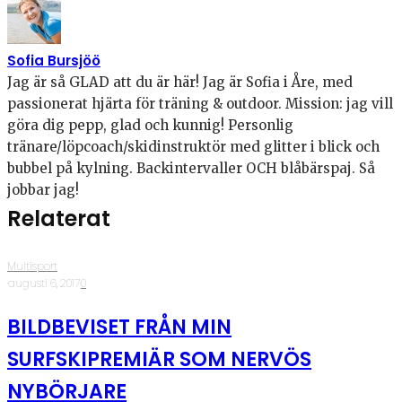
Sofia Bursjöö
Jag är så GLAD att du är här! Jag är Sofia i Åre, med
passionerat hjärta för träning & outdoor. Mission: jag vill
göra dig pepp, glad och kunnig! Personlig
tränare/löpcoach/skidinstruktör med glitter i blick och
bubbel på kylning. Backintervaller OCH blåbärspaj. Så
jobbar jag!
Relaterat
Multisport
·
augusti 6, 2017
·
0
BILDBEVISET FRÅN MIN
SURFSKIPREMIÄR SOM NERVÖS
NYBÖRJARE