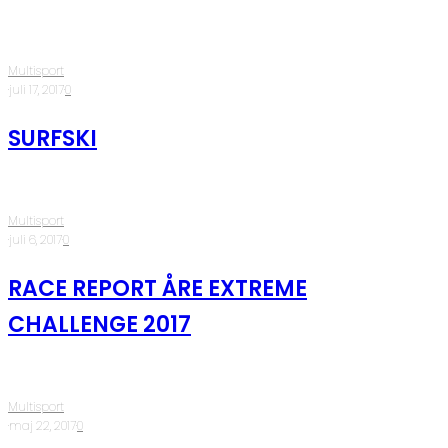
Multisport
·
juli 17, 2017
·
0
SURFSKI
Multisport
·
juli 6, 2017
·
0
RACE REPORT ÅRE EXTREME
CHALLENGE 2017
Multisport
·
maj 22, 2017
·
0