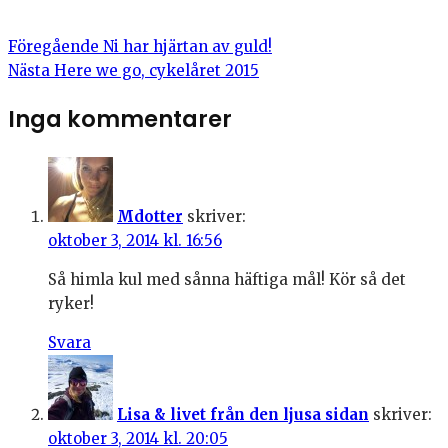
Föregående
Ni har hjärtan av guld!
Nästa
Here we go, cykelåret 2015
Inga kommentarer
Mdotter
skriver:
oktober 3, 2014 kl. 16:56
Så himla kul med sånna häftiga mål! Kör så det
ryker!
Svara
Lisa & livet från den ljusa sidan
skriver:
oktober 3, 2014 kl. 20:05