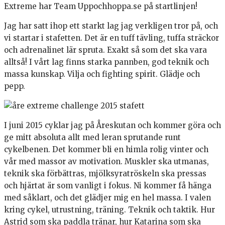
Extreme har Team Uppochhoppa.se på startlinjen!
Jag har satt ihop ett starkt lag jag verkligen tror på, och
vi startar i stafetten. Det är en tuff tävling, tuffa sträckor
och adrenalinet lär spruta. Exakt så som det ska vara
alltså! I vårt lag finns starka pannben, god teknik och
massa kunskap. Vilja och fighting spirit. Glädje och
pepp.
I juni 2015 cyklar jag på Åreskutan och kommer göra och
ge mitt absoluta allt med leran sprutande runt
cykelbenen. Det kommer bli en himla rolig vinter och
vår med massor av motivation. Muskler ska utmanas,
teknik ska förbättras, mjölksyratröskeln ska pressas
och hjärtat är som vanligt i fokus. Ni kommer få hänga
med såklart, och det glädjer mig en hel massa. I valen
kring cykel, utrustning, träning. Teknik och taktik. Hur
Astrid som ska paddla tränar, hur Katarina som ska