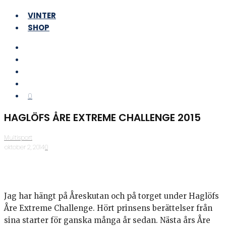
VINTER
SHOP
0
HAGLÖFS ÅRE EXTREME CHALLENGE 2015
Multisport
·
oktober 2, 2014
·
0
Jag har hängt på Åreskutan och på torget under Haglöfs
Åre Extreme Challenge. Hört prinsens berättelser från
sina starter för ganska många år sedan. Nästa års Åre