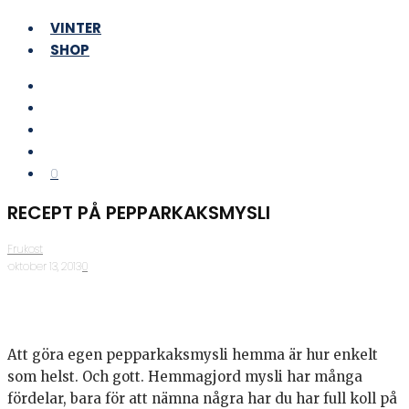
VINTER
SHOP
0
RECEPT PÅ PEPPARKAKSMYSLI
Frukost
·
oktober 13, 2013
·
0
Att göra egen pepparkaksmysli hemma är hur enkelt
som helst. Och gott. Hemmagjord mysli har många
fördelar, bara för att nämna några har du har full koll på