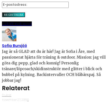
Dela
Pinna
E-post
Sofia Bursjöö
Jag är så GLAD att du är här! Jag är Sofia i Åre, med
passionerat hjärta för träning & outdoor. Mission: jag vill
göra dig pepp, glad och kunnig! Personlig
tränare/löpcoach/skidinstruktör med glitter i blick och
bubbel på kylning. Backintervaller OCH blåbärspaj. Så
jobbar jag!
Relaterat
Frukost
·
november 27, 2015
·
0