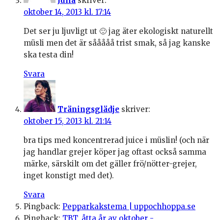
Julia
skriver:
oktober 14, 2013 kl. 17:14
Det ser ju ljuvligt ut 🙂 jag äter ekologiskt naturellt
müsli men det är sååååå trist smak, så jag kanske
ska testa din!
Svara
Träningsglädje
skriver:
oktober 15, 2013 kl. 21:14
bra tips med koncentrerad juice i müslin! (och när
jag handlar grejer köper jag oftast också samma
märke, särskilt om det gäller frö/nötter-grejer,
inget konstigt med det).
Svara
Pingback:
Pepparkakstema | uppochhoppa.se
Pingback:
TBT, åtta år av oktober -