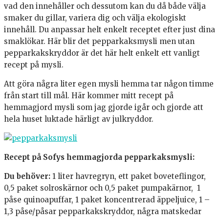
vad den innehåller och dessutom kan du då både välja
smaker du gillar, variera dig och välja ekologiskt
innehåll. Du anpassar helt enkelt receptet efter just dina
smaklökar. Här blir det pepparkaksmysli men utan
pepparkakskryddor är det här helt enkelt ett vanligt
recept på mysli.
Att göra några liter egen mysli hemma tar någon timme
från start till mål. Här kommer mitt recept på
hemmagjord mysli som jag gjorde igår och gjorde att
hela huset luktade härligt av julkryddor.
Recept på Sofys hemmagjorda pepparkaksmysli:
Du behöver:
1 liter havregryn, ett paket boveteflingor,
0,5 paket solroskärnor och 0,5 paket pumpakärnor, 1
påse quinoapuffar, 1 paket koncentrerad äppeljuice, 1 –
1,3 påse/påsar pepparkakskryddor, några matskedar