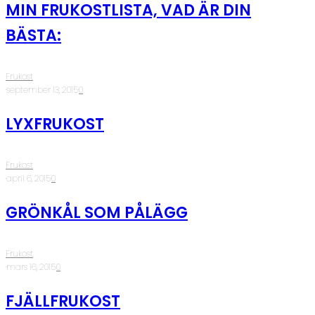
MIN FRUKOSTLISTA, VAD ÄR DIN
BÄSTA:
Frukost
·
september 13, 2015
·
0
LYXFRUKOST
Frukost
·
april 6, 2015
·
0
GRÖNKÅL SOM PÅLÄGG
Frukost
·
mars 16, 2015
·
0
FJÄLLFRUKOST