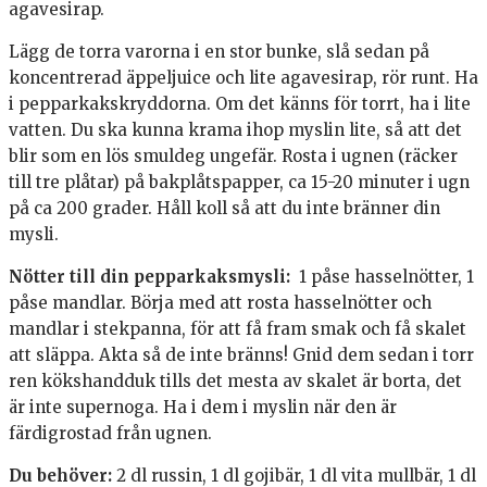
agavesirap.
Lägg de torra varorna i en stor bunke, slå sedan på
koncentrerad äppeljuice och lite agavesirap, rör runt. Ha
i pepparkakskryddorna. Om det känns för torrt, ha i lite
vatten. Du ska kunna krama ihop myslin lite, så att det
blir som en lös smuldeg ungefär. Rosta i ugnen (räcker
till tre plåtar) på bakplåtspapper, ca 15-20 minuter i ugn
på ca 200 grader. Håll koll så att du inte bränner din
mysli.
Nötter till din pepparkaksmysli:
1 påse hasselnötter, 1
påse mandlar. Börja med att rosta hasselnötter och
mandlar i stekpanna, för att få fram smak och få skalet
att släppa. Akta så de inte bränns! Gnid dem sedan i torr
ren kökshandduk tills det mesta av skalet är borta, det
är inte supernoga. Ha i dem i myslin när den är
färdigrostad från ugnen.
Du behöver:
2 dl russin, 1 dl gojibär, 1 dl vita mullbär, 1 dl