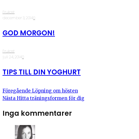
Frukost
·
december 3, 2014
·
0
GOD MORGON!
Frukost
·
juli 24, 2014
·
0
TIPS TILL DIN YOGHURT
Föregående
Löpning om hösten
Nästa
Hitta träningsformen för dig
Inga kommentarer