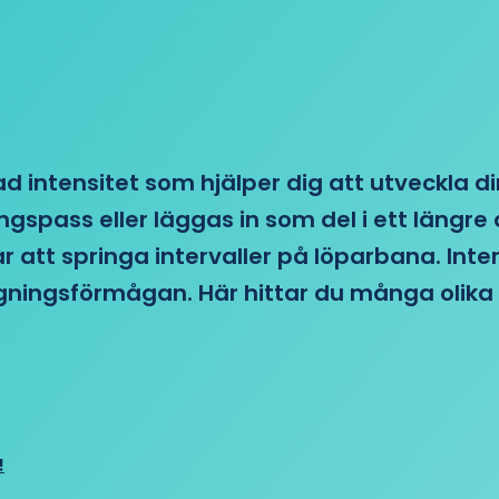
d intensitet som hjälper dig att utveckla di
ngspass eller läggas in som del i ett läng
ar att springa intervaller på löparbana. Int
tagningsförmågan. Här hittar du många olika 
!