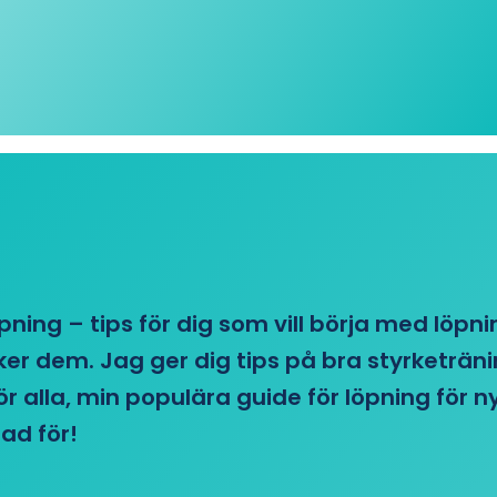
öpning – tips för dig som vill börja med löpn
r dem. Jag ger dig tips på bra styrketränin
 för alla, min populära guide för löpning för
ad för!