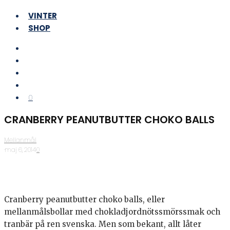
VINTER
SHOP
0
CRANBERRY PEANUTBUTTER CHOKO BALLS
Mellanmål
·
maj 6, 2014
·
0
Cranberry peanutbutter choko balls, eller
mellanmålsbollar med chokladjordnötssmörssmak och
tranbär på ren svenska. Men som bekant, allt låter