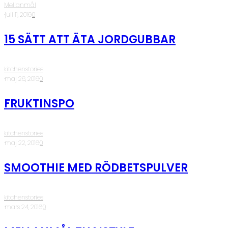
Mellanmål
·
juli 11, 2016
·
0
15 SÄTT ATT ÄTA JORDGUBBAR
kitchenstories
·
maj 26, 2016
·
0
FRUKTINSPO
kitchenstories
·
maj 22, 2016
·
0
SMOOTHIE MED RÖDBETSPULVER
kitchenstories
·
mars 24, 2016
·
0