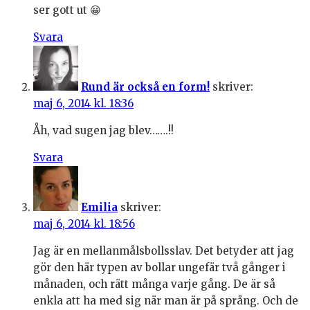
ser gott ut 😀
Svara
Rund är också en form!
skriver:
maj 6, 2014 kl. 18:36
Åh, vad sugen jag blev…….!!
Svara
Emilia
skriver:
maj 6, 2014 kl. 18:56
Jag är en mellanmålsbollsslav. Det betyder att jag
gör den här typen av bollar ungefär två gånger i
månaden, och rätt många varje gång. De är så
enkla att ha med sig när man är på språng. Och de