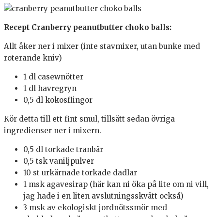
Recept Cranberry peanutbutter choko balls:
Allt åker ner i mixer (inte stavmixer, utan bunke med
roterande kniv)
1 dl casewnötter
1 dl havregryn
0,5 dl kokosflingor
Kör detta till ett fint smul, tillsätt sedan övriga
ingredienser ner i mixern.
0,5 dl torkade tranbär
0,5 tsk vaniljpulver
10 st urkärnade torkade dadlar
1 msk agavesirap (här kan ni öka på lite om ni vill,
jag hade i en liten avslutningsskvätt också)
3 msk av ekologiskt jordnötssmör med