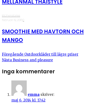
MELLANMÅL THAISTYLE
kitchenstories
·
februari 19, 2016
·
0
SMOOTHIE MED HAVTORN OCH
MANGO
Föregående
Outdoorkläder till lägre priser
Nästa
Business and pleasure
Inga kommentarer
emma
skriver:
maj 6, 2014 kl. 17:42