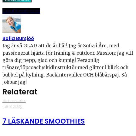
Dela
Pinna
E-post
Sofia Bursjöö
Jag är så GLAD att du är här! Jag är Sofia i Åre, med
passionerat hjärta för träning & outdoor. Mission: jag vill
göra dig pepp, glad och kunnig! Personlig
tränare/löpcoach/skidinstruktör med glitter i blick och
bubbel på kylning. Backintervaller OCH blåbärspaj. Så
jobbar jag!
Relaterat
kitchenstories
·
juli 18, 2016
·
0
7 LÄSKANDE SMOOTHIES