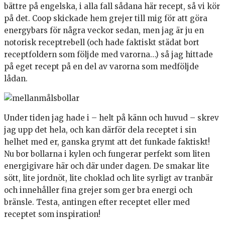
bättre på engelska, i alla fall sådana här recept, så vi kör
på det. Coop skickade hem grejer till mig för att göra
energybars för några veckor sedan, men jag är ju en
notorisk receptrebell (och hade faktiskt städat bort
receptfoldern som följde med varorna…) så jag hittade
på eget recept på en del av varorna som medföljde
lådan.
Under tiden jag hade i – helt på känn och huvud – skrev
jag upp det hela, och kan därför dela receptet i sin
helhet med er, ganska grymt att det funkade faktiskt!
Nu bor bollarna i kylen och fungerar perfekt som liten
energigivare här och där under dagen. De smakar lite
sött, lite jordnöt, lite choklad och lite syrligt av tranbär
och innehåller fina grejer som ger bra energi och
bränsle. Testa, antingen efter receptet eller med
receptet som inspiration!