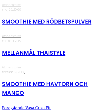
kitchenstories
·
maj 22, 2016
·
0
SMOOTHIE MED RÖDBETSPULVER
kitchenstories
·
mars 24, 2016
·
0
MELLANMÅL THAISTYLE
kitchenstories
·
februari 19, 2016
·
0
SMOOTHIE MED HAVTORN OCH
MANGO
Föregående
Vasa CrossFit