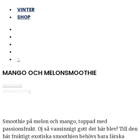
VINTER
SHOP
0
MANGO OCH MELONSMOOTHIE
Mellanmål
·
februari 9, 2014
·
0
Smoothie på melon och mango, toppad med
passionsfrukt. Oj så vansinnigt gott det här blev! Till den
här fruktigt exotiska smoothien behövs bara färska