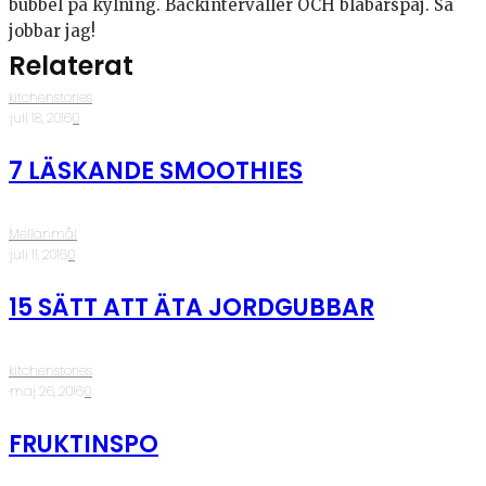
bubbel på kylning. Backintervaller OCH blåbärspaj. Så
jobbar jag!
Relaterat
kitchenstories
·
juli 18, 2016
·
0
7 LÄSKANDE SMOOTHIES
Mellanmål
·
juli 11, 2016
·
0
15 SÄTT ATT ÄTA JORDGUBBAR
kitchenstories
·
maj 26, 2016
·
0
FRUKTINSPO