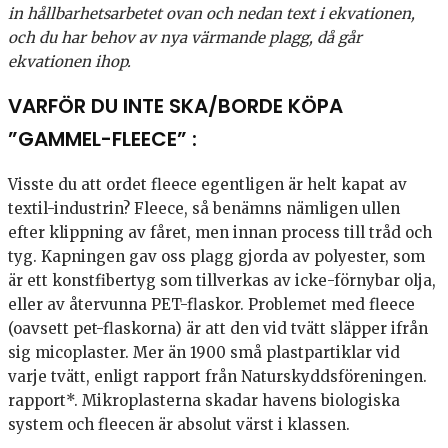
in hållbarhetsarbetet ovan och nedan text i ekvationen,
och du har behov av nya värmande plagg, då går
ekvationen ihop.
VARFÖR DU INTE SKA/BORDE KÖPA
”GAMMEL-FLEECE” :
Visste du att ordet fleece egentligen är helt kapat av
textil-industrin? Fleece, så benämns nämligen ullen
efter klippning av fåret, men innan process till tråd och
tyg. Kapningen gav oss plagg gjorda av polyester, som
är ett konstfibertyg som tillverkas av icke-förnybar olja,
eller av återvunna PET-flaskor. Problemet med fleece
(oavsett pet-flaskorna) är att den vid tvätt släpper ifrån
sig micoplaster. Mer än 1900 små plastpartiklar vid
varje tvätt, enligt rapport från Naturskyddsföreningen.
rapport*. Mikroplasterna skadar havens biologiska
system och fleecen är absolut värst i klassen.