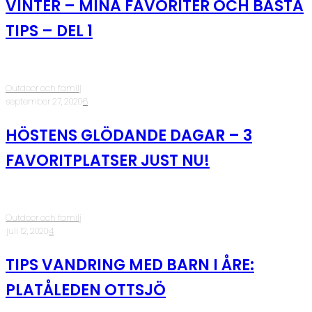
VINTER – MINA FAVORITER OCH BÄSTA
TIPS – DEL 1
Outdoor och familj
·
september 27, 2020
·
6
HÖSTENS GLÖDANDE DAGAR – 3
FAVORITPLATSER JUST NU!
Outdoor och familj
·
juli 12, 2020
·
4
TIPS VANDRING MED BARN I ÅRE:
PLATÅLEDEN OTTSJÖ