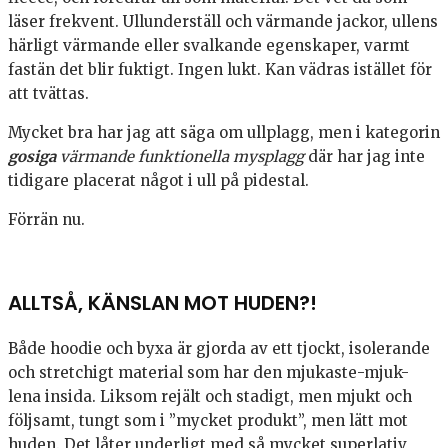
läser frekvent. Ullunderställ och värmande jackor, ullens
härligt värmande eller svalkande egenskaper, varmt
fastän det blir fuktigt. Ingen lukt. Kan vädras istället för
att tvättas.
Mycket bra har jag att säga om ullplagg, men i kategorin
gosiga
värmande funktionella mysplagg
där har jag inte
tidigare placerat något i ull på pidestal.
Förrän nu.
ALLTSÅ, KÄNSLAN MOT HUDEN?!
Både hoodie och byxa är gjorda av ett tjockt, isolerande
och stretchigt material som har den mjukaste-mjuk-
lena insida. Liksom rejält och stadigt, men mjukt och
följsamt, tungt som i ”mycket produkt”, men lätt mot
huden. Det låter underligt med så mycket superlativ,