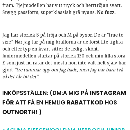
fram. Tjejmodellen har vitt tryck och herrtröjan svart.
Snygg passform, superklassisk grå nyans.
No fuzz.
Jag har storlek S på tröja och M på byxor. De är ”true to
size”. När jag tar på mig brallorna är de först lite tighta
och efter typ en kvart sitter de ledigt skönt.
Juniormodellen startar på storlek 130 och min lilla stora
E som just nu ratar det mesta hon inte valt helt själv har
gjort
”tre tummar upp om jag hade, men jag har bara två
så det får bli det”.
INKÖPSSTÄLLEN: (DM:A MIG PÅ
INSTAGRAM
FÖR
ATT FÅ EN HEMLIG
RABATTKOD
HOS
OUTNORTH
! )
> ACLIMA FLEECEWOOL DAM, HERR OCH JUNIOR