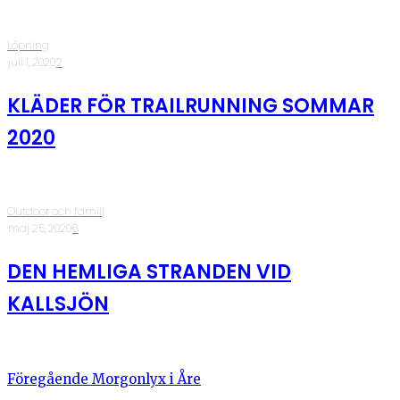
Löpning
·
juli 1, 2020
·
2
KLÄDER FÖR TRAILRUNNING SOMMAR
2020
Outdoor och familj
·
maj 25, 2020
·
6
DEN HEMLIGA STRANDEN VID
KALLSJÖN
Föregående
Morgonlyx i Åre