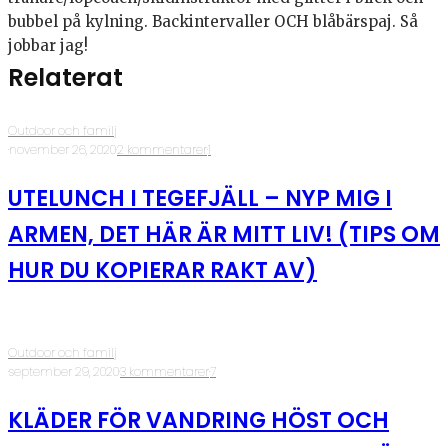
bubbel på kylning. Backintervaller OCH blåbärspaj. Så
jobbar jag!
Relaterat
Outdoor och familj
·
november 26, 2020
·
2 kommentarer
·
1
UTELUNCH I TEGEFJÄLL – NYP MIG I
ARMEN, DET HÄR ÄR MITT LIV! (TIPS OM
HUR DU KOPIERAR RAKT AV)
Outdoor och familj
·
september 29, 2020
·
3 kommentarer
·
7
KLÄDER FÖR VANDRING HÖST OCH