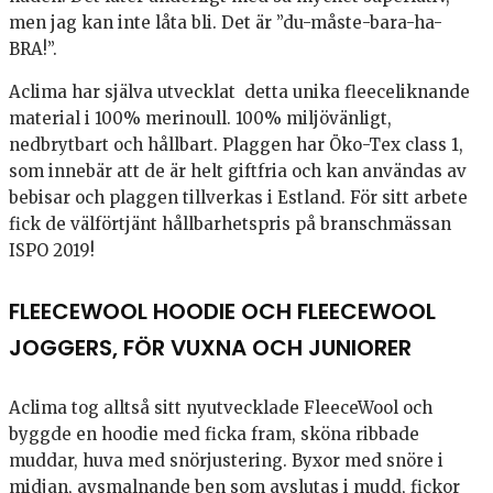
men jag kan inte låta bli. Det är ”du-måste-bara-ha-
BRA!”.
Aclima har själva utvecklat detta unika fleeceliknande
material i 100% merinoull. 100% miljövänligt,
nedbrytbart och hållbart. Plaggen har Öko-Tex class 1,
som innebär att de är helt giftfria och kan användas av
bebisar och plaggen tillverkas i Estland. För sitt arbete
fick de välförtjänt hållbarhetspris på branschmässan
ISPO 2019!
FLEECEWOOL HOODIE OCH FLEECEWOOL
JOGGERS, FÖR VUXNA OCH JUNIORER
Aclima tog alltså sitt nyutvecklade FleeceWool och
byggde en hoodie med ficka fram, sköna ribbade
muddar, huva med snörjustering. Byxor med snöre i
midjan, avsmalnande ben som avslutas i mudd, fickor