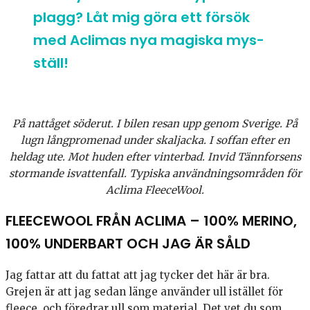
plagg? Låt mig göra ett försök
med Aclimas nya magiska mys-
ställ!
På nattåget söderut. I bilen resan upp genom Sverige. På
lugn långpromenad under skaljacka. I soffan efter en
heldag ute. Mot huden efter vinterbad. Invid Tännforsens
stormande isvattenfall. Typiska användningsområden för
Aclima FleeceWool.
FLEECEWOOL FRÅN ACLIMA – 100% MERINO,
100% UNDERBART OCH JAG ÄR SÅLD
Jag fattar att du fattat att jag tycker det här är bra.
Grejen är att jag sedan länge använder ull istället för
fleece, och föredrar ull som material. Det vet du som