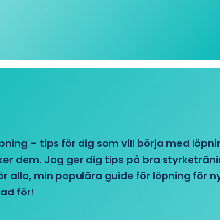
öpning – tips för dig som vill börja med löpn
r dem. Jag ger dig tips på bra styrketränin
 för alla, min populära guide för löpning för
ad för!