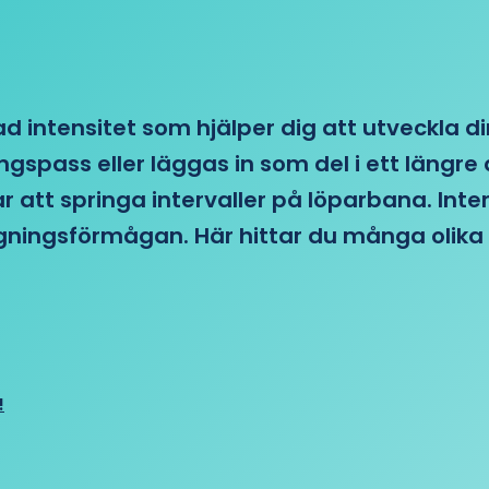
d intensitet som hjälper dig att utveckla di
ngspass eller läggas in som del i ett läng
ar att springa intervaller på löparbana. Int
tagningsförmågan. Här hittar du många olika 
!