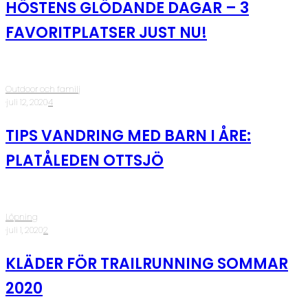
HÖSTENS GLÖDANDE DAGAR – 3
FAVORITPLATSER JUST NU!
Outdoor och familj
·
juli 12, 2020
·
4
TIPS VANDRING MED BARN I ÅRE:
PLATÅLEDEN OTTSJÖ
Löpning
·
juli 1, 2020
·
2
KLÄDER FÖR TRAILRUNNING SOMMAR
2020