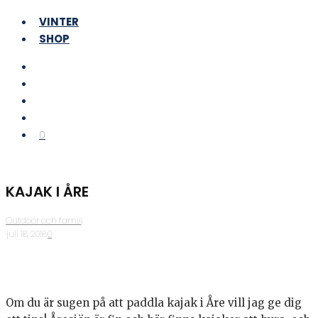
VINTER
SHOP
0
KAJAK I ÅRE
Outdoor och familj
·
juli 18, 2018
·
0
Om du är sugen på att paddla kajak i Åre vill jag ge dig