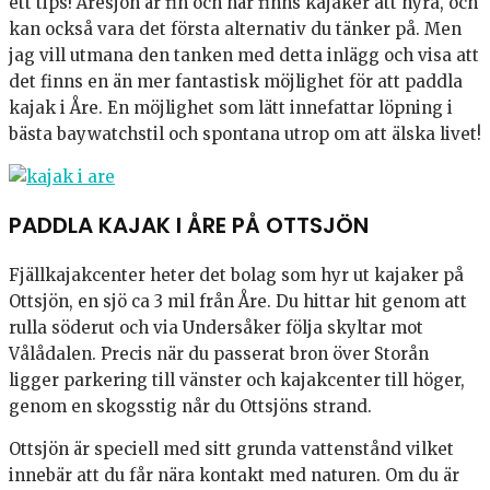
ett tips! Åresjön är fin och här finns kajaker att hyra, och
kan också vara det första alternativ du tänker på. Men
jag vill utmana den tanken med detta inlägg och visa att
det finns en än mer fantastisk möjlighet för att paddla
kajak i Åre. En möjlighet som lätt innefattar löpning i
bästa baywatchstil och spontana utrop om att älska livet!
PADDLA KAJAK I ÅRE PÅ OTTSJÖN
Fjällkajakcenter heter det bolag som hyr ut kajaker på
Ottsjön, en sjö ca 3 mil från Åre. Du hittar hit genom att
rulla söderut och via Undersåker följa skyltar mot
Vålådalen. Precis när du passerat bron över Storån
ligger parkering till vänster och kajakcenter till höger,
genom en skogsstig når du Ottsjöns strand.
Ottsjön är speciell med sitt grunda vattenstånd vilket
innebär att du får nära kontakt med naturen. Om du är