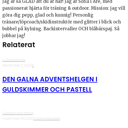
Jag är så GLAD att du är här! Jag är Sofia i Åre, med
passionerat hjärta för träning & outdoor. Mission: jag vill
göra dig pepp, glad och kunnig! Personlig
tränare/löpcoach/skidinstruktör med glitter i blick och
bubbel på kylning. Backintervaller OCH blåbärspaj. Så
jobbar jag!
Relaterat
outdoorstories
·
december 2, 2020
·
5
DEN GALNA ADVENTSHELGEN I
GULDSKIMMER OCH PASTELL
Outdoor och familj
·
november 26, 2020
·
2 kommentarer
·
1