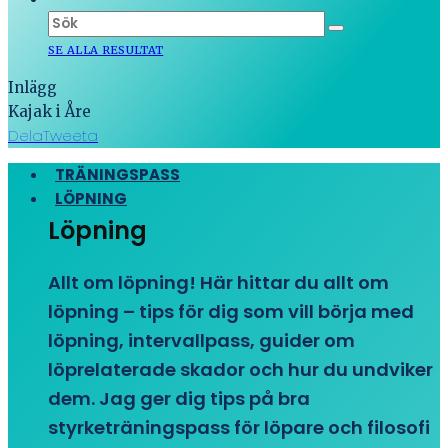
SE ALLA RESULTAT
Inlägg
Kajak i Åre
Dela
Tweeta
TRÄNINGSPASS
LÖPNING
Löpning
Allt om löpning! Här hittar du allt om
löpning – tips för dig som vill börja med
löpning, intervallpass, guider om
löprelaterade skador och hur du undviker
dem. Jag ger dig tips på bra
styrketräningspass för löpare och filosofi