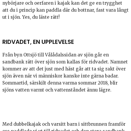
nybörjare och oerfaren i kajak kan det ge en trygghet
att du i princip kan paddla där du bottnar, fast vara långt
ut i sjön. Yes, du läste rätt!
RIDVADET, EN UPPLEVELSE
Från byn Ottsjö till Vålådalssidan av sjön går en
sandbank rätt över sjön som kallas för ridvadet. Namnet
kommer av att det just med häst går att ta sig rakt över
sjön även när vi människor kanske inte gärna badar.
Sommartid, särskilt denna varma sommar 2018, blir
sjöns vatten varmt och vattenståndet ännu lägre.
Med dubbelkajak och varsitt barn i sittbrunnen framför