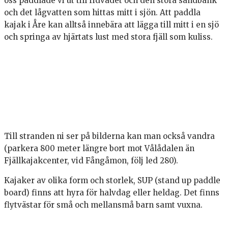
oss paddlade vi ut till ridvadet och den stora sandbank
och det lågvatten som hittas mitt i sjön. Att paddla
kajak i Åre kan alltså innebära att lägga till mitt i en sjö
och springa av hjärtats lust med stora fjäll som kuliss.
Till stranden ni ser på bilderna kan man också vandra
(parkera 800 meter längre bort mot Vålådalen än
Fjällkajakcenter, vid Fångåmon, följ led 280).
Kajaker av olika form och storlek, SUP (stand up paddle
board) finns att hyra för halvdag eller heldag. Det finns
flytvästar för små och mellansmå barn samt vuxna.