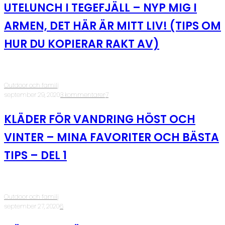
UTELUNCH I TEGEFJÄLL – NYP MIG I
ARMEN, DET HÄR ÄR MITT LIV! (TIPS OM
HUR DU KOPIERAR RAKT AV)
Outdoor och familj
·
september 29, 2020
·
3 kommentarer
·
7
KLÄDER FÖR VANDRING HÖST OCH
VINTER – MINA FAVORITER OCH BÄSTA
TIPS – DEL 1
Outdoor och familj
·
september 27, 2020
·
6