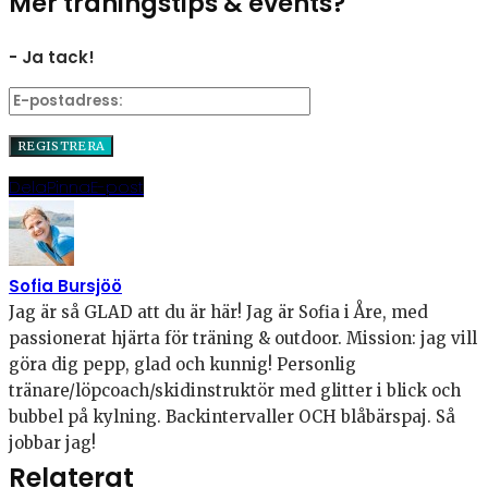
Mer träningstips & events?
- Ja tack!
Dela
Pinna
E-post
Sofia Bursjöö
Jag är så GLAD att du är här! Jag är Sofia i Åre, med
passionerat hjärta för träning & outdoor. Mission: jag vill
göra dig pepp, glad och kunnig! Personlig
tränare/löpcoach/skidinstruktör med glitter i blick och
bubbel på kylning. Backintervaller OCH blåbärspaj. Så
jobbar jag!
Relaterat