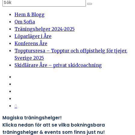
Hem & Blogg
Om Sofia
Träningshelger 2024-2025
Löparläger i Åre
Konferens Åre
Topptursresa – Topptur och offpisthelg för tjejer,
Sverige 2025
Skidlärare Åre – privat skidcoachning
0
Magiska träningshelger!
Klicka nedan för att se vilka bokningsbara
träningshelger & events som finns just nu!