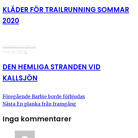
KLÄDER FÖR TRAILRUNNING SOMMAR
2020
Outdoor och familj
·
maj 25, 2020
·
6
DEN HEMLIGA STRANDEN VID
KALLSJÖN
Föregående
Barbie borde förbjudas
Nästa
En planka från framgång
Inga kommentarer