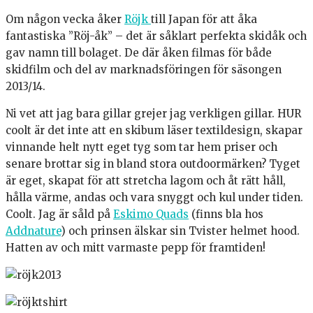
Om någon vecka åker
Röjk
till Japan för att åka
fantastiska ”Röj-åk” – det är såklart perfekta skidåk och
gav namn till bolaget. De där åken filmas för både
skidfilm och del av marknadsföringen för säsongen
2013/14.
Ni vet att jag bara gillar grejer jag verkligen gillar. HUR
coolt är det inte att en skibum läser textildesign, skapar
vinnande helt nytt eget tyg som tar hem priser och
senare brottar sig in bland stora outdoormärken? Tyget
är eget, skapat för att stretcha lagom och åt rätt håll,
hålla värme, andas och vara snyggt och kul under tiden.
Coolt. Jag är såld på
Eskimo Quads
(finns bla hos
Addnature
) och prinsen älskar sin Tvister helmet hood.
Hatten av och mitt varmaste pepp för framtiden!