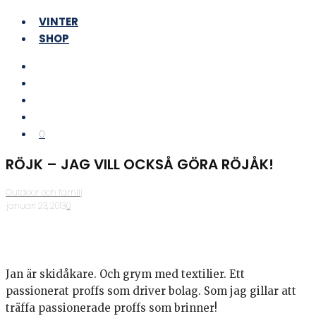
VINTER
SHOP
0
RÖJK – JAG VILL OCKSÅ GÖRA RÖJÅK!
Outdoor och familj
·
januari 23, 2013
·
0
Jan är skidåkare. Och grym med textilier. Ett
passionerat proffs som driver bolag. Som jag gillar att
träffa passionerade proffs som brinner!