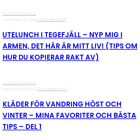
Outdoor och familj
·
november 26, 2020
·
2 kommentarer
·
1
UTELUNCH I TEGEFJÄLL – NYP MIG I
ARMEN, DET HÄR ÄR MITT LIV! (TIPS OM
HUR DU KOPIERAR RAKT AV)
Outdoor och familj
·
september 29, 2020
·
3 kommentarer
·
7
KLÄDER FÖR VANDRING HÖST OCH
VINTER – MINA FAVORITER OCH BÄSTA
TIPS – DEL 1