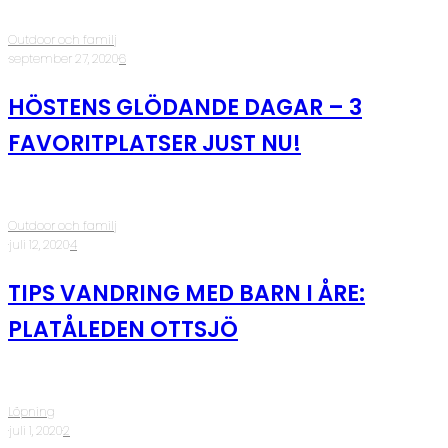
Outdoor och familj
·
september 27, 2020
·
6
HÖSTENS GLÖDANDE DAGAR – 3
FAVORITPLATSER JUST NU!
Outdoor och familj
·
juli 12, 2020
·
4
TIPS VANDRING MED BARN I ÅRE:
PLATÅLEDEN OTTSJÖ
Löpning
·
juli 1, 2020
·
2