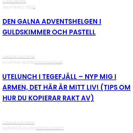
outdoorstories
·
december 2, 2020
·
5
DEN GALNA ADVENTSHELGEN I
GULDSKIMMER OCH PASTELL
Outdoor och familj
·
november 26, 2020
·
2 kommentarer
·
1
UTELUNCH I TEGEFJÄLL – NYP MIG I
ARMEN, DET HÄR ÄR MITT LIV! (TIPS OM
HUR DU KOPIERAR RAKT AV)
Outdoor och familj
·
september 29, 2020
·
3 kommentarer
·
7