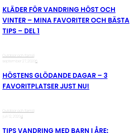
KLÄDER FÖR VANDRING HÖST OCH
VINTER – MINA FAVORITER OCH BÄSTA
TIPS – DEL 1
Outdoor och familj
·
september 27, 2020
·
6
HÖSTENS GLÖDANDE DAGAR – 3
FAVORITPLATSER JUST NU!
Outdoor och familj
·
juli 12, 2020
·
4
TIPS VANDRING MED BARN I ÅRE: