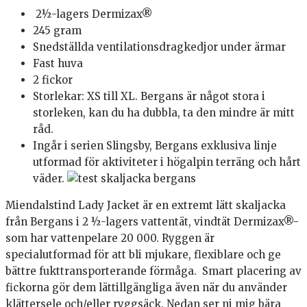
2½-lagers Dermizax®
245 gram
Snedställda ventilationsdragkedjor under ärmar
Fast huva
2 fickor
Storlekar: XS till XL. Bergans är något stora i
storleken, kan du ha dubbla, ta den mindre är mitt
råd.
Ingår i serien Slingsby, Bergans exklusiva linje
utformad för aktiviteter i högalpin terräng och hårt
väder.
Miendalstind Lady Jacket är en extremt lätt skaljacka
från Bergans i 2 ½-lagers vattentät, vindtät Dermizax®-
som har vattenpelare 20 000. Ryggen är
specialutformad för att bli mjukare, flexiblare och ge
bättre fukttransporterande förmåga. S
mart placering av
fickorna gör dem lättillgängliga även när du använder
klättersele och/eller ryggsäck. Nedan ser ni mig bära