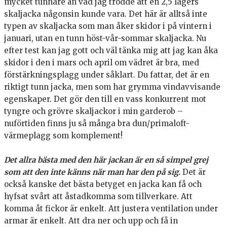
mycket tunnare än vad jag trodde att en 2,5 lagers
skaljacka någonsin kunde vara. Det här är alltså inte
typen av skaljacka som man åker skidor i på vintern i
januari, utan en tunn höst-vår-sommar skaljacka. Nu
efter test kan jag gott och väl tänka mig att jag kan åka
skidor i den i mars och april om vädret är bra, med
förstärkningsplagg under såklart. Du fattar, det är en
riktigt tunn jacka, men som har grymma vindavvisande
egenskaper. Det gör den till en vass konkurrent mot
tyngre och grövre skaljackor i min garderob –
nuförtiden finns ju så många bra dun/primaloft-
värmeplagg som komplement!
Det allra bästa med den här jackan är en så simpel grej
som att den inte känns när man har den på sig.
Det är
också kanske det bästa betyget en jacka kan få och
hyfsat svårt att åstadkomma som tillverkare. Att
komma åt fickor är enkelt. Att justera ventilation under
armar är enkelt. Att dra ner och upp och få in