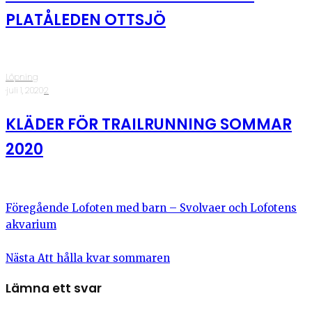
PLATÅLEDEN OTTSJÖ
Löpning
·
juli 1, 2020
·
2
KLÄDER FÖR TRAILRUNNING SOMMAR
2020
Föregående
Lofoten med barn – Svolvaer och Lofotens
akvarium
Nästa
Att hålla kvar sommaren
Lämna ett svar