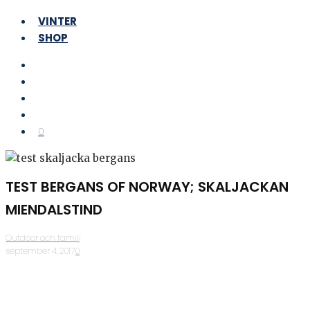
VINTER
SHOP
0
TEST BERGANS OF NORWAY; SKALJACKAN
MIENDALSTIND
Outdoor och familj
·
september 4, 2017
·
0