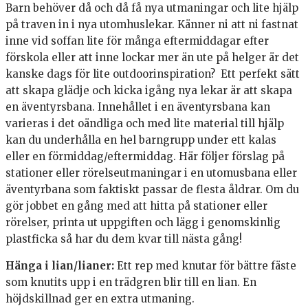
Barn behöver då och då få nya utmaningar och lite hjälp
på traven in i nya utomhuslekar. Känner ni att ni fastnat
inne vid soffan lite för många eftermiddagar efter
förskola eller att inne lockar mer än ute på helger är det
kanske dags för lite outdoorinspiration? Ett perfekt sätt
att skapa glädje och kicka igång nya lekar är att skapa
en äventyrsbana. Innehållet i en äventyrsbana kan
varieras i det oändliga och med lite material till hjälp
kan du underhålla en hel barngrupp under ett kalas
eller en förmiddag/eftermiddag. Här följer förslag på
stationer eller rörelseutmaningar i en utomusbana eller
äventyrbana som faktiskt passar de flesta åldrar. Om du
gör jobbet en gång med att hitta på stationer eller
rörelser, printa ut uppgiften och lägg i genomskinlig
plastficka så har du dem kvar till nästa gång!
Hänga i lian/lianer:
Ett rep med knutar för bättre fäste
som knutits upp i en trädgren blir till en lian. En
höjdskillnad ger en extra utmaning.