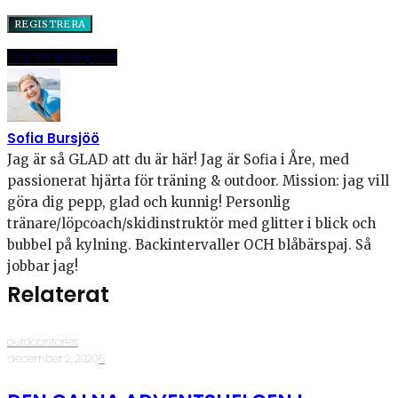
Dela
Pinna
E-post
Sofia Bursjöö
Jag är så GLAD att du är här! Jag är Sofia i Åre, med
passionerat hjärta för träning & outdoor. Mission: jag vill
göra dig pepp, glad och kunnig! Personlig
tränare/löpcoach/skidinstruktör med glitter i blick och
bubbel på kylning. Backintervaller OCH blåbärspaj. Så
jobbar jag!
Relaterat
outdoorstories
·
december 2, 2020
·
5