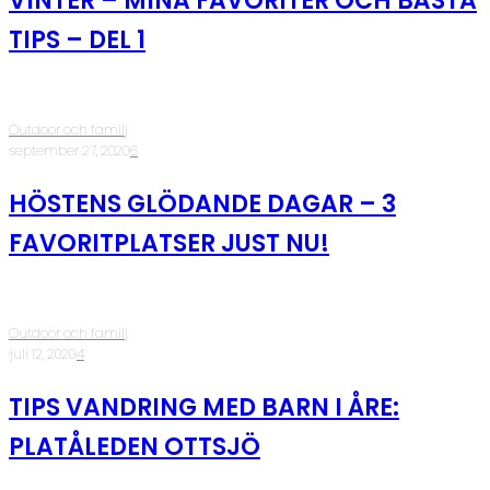
VINTER – MINA FAVORITER OCH BÄSTA
TIPS – DEL 1
Outdoor och familj
·
september 27, 2020
·
6
HÖSTENS GLÖDANDE DAGAR – 3
FAVORITPLATSER JUST NU!
Outdoor och familj
·
juli 12, 2020
·
4
TIPS VANDRING MED BARN I ÅRE:
PLATÅLEDEN OTTSJÖ