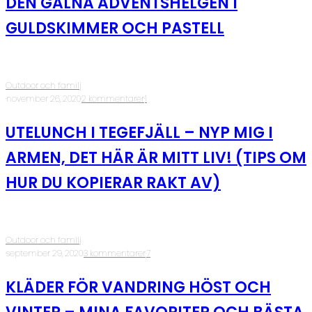
DEN GALNA ADVENTSHELGEN I
GULDSKIMMER OCH PASTELL
Outdoor och familj
·
november 26, 2020
·
2 kommentarer
·
1
UTELUNCH I TEGEFJÄLL – NYP MIG I
ARMEN, DET HÄR ÄR MITT LIV! (TIPS OM
HUR DU KOPIERAR RAKT AV)
Outdoor och familj
·
september 29, 2020
·
3 kommentarer
·
7
KLÄDER FÖR VANDRING HÖST OCH