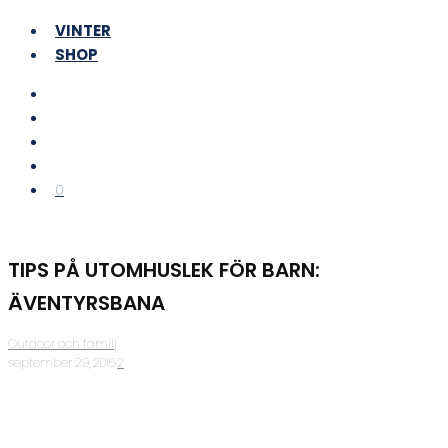
VINTER
SHOP
0
TIPS PÅ UTOMHUSLEK FÖR BARN:
ÄVENTYRSBANA
Outdoor och familj
·
september 29, 2016
·
2