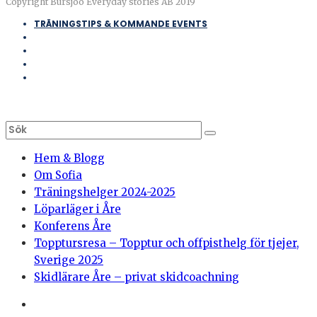
Copyright Bursjöö Everyday stories AB 2019
TRÄNINGSTIPS & KOMMANDE EVENTS
Hem & Blogg
Om Sofia
Träningshelger 2024-2025
Löparläger i Åre
Konferens Åre
Topptursresa – Topptur och offpisthelg för tjejer,
Sverige 2025
Skidlärare Åre – privat skidcoachning