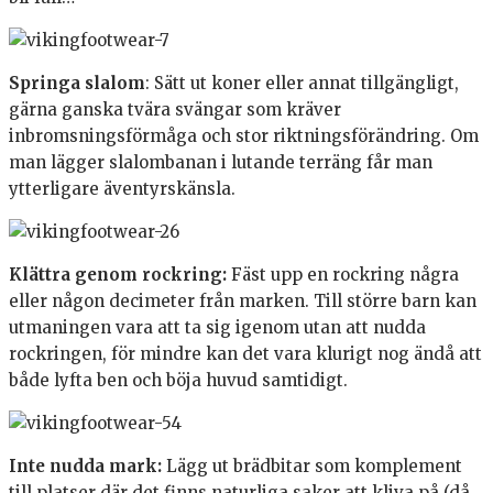
Springa slalom
: Sätt ut koner eller annat tillgängligt,
gärna ganska tvära svängar som kräver
inbromsningsförmåga och stor riktningsförändring. Om
man lägger slalombanan i lutande terräng får man
ytterligare äventyrskänsla.
Klättra genom rockring:
Fäst upp en rockring några
eller någon decimeter från marken. Till större barn kan
utmaningen vara att ta sig igenom utan att nudda
rockringen, för mindre kan det vara klurigt nog ändå att
både lyfta ben och böja huvud samtidigt.
Inte nudda mark:
Lägg ut brädbitar som komplement
till platser där det finns naturliga saker att kliva på (då