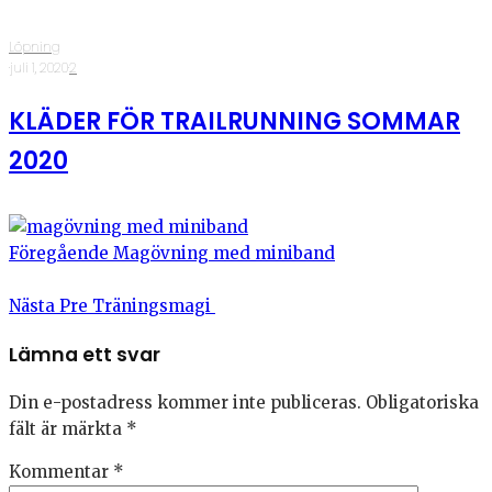
Löpning
·
juli 1, 2020
·
2
KLÄDER FÖR TRAILRUNNING SOMMAR
2020
Föregående
Magövning med miniband
Nästa
Pre Träningsmagi
Lämna ett svar
Din e-postadress kommer inte publiceras.
Obligatoriska
fält är märkta
*
Kommentar
*