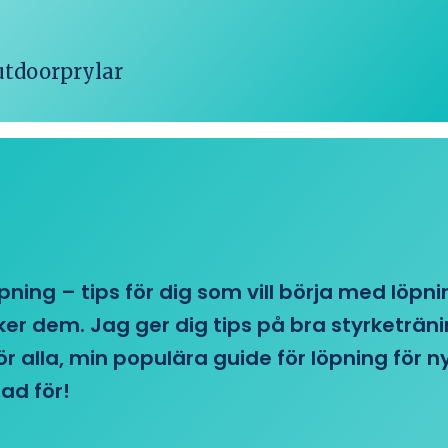
outdoorprylar
öpning – tips för dig som vill börja med löpn
r dem. Jag ger dig tips på bra styrketränin
 för alla, min populära guide för löpning för
ad för!