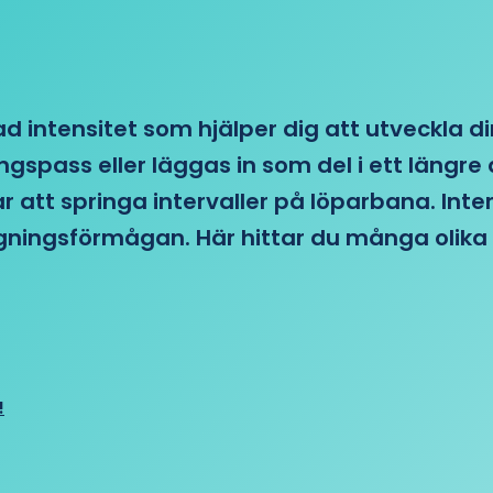
d intensitet som hjälper dig att utveckla di
ngspass eller läggas in som del i ett läng
ar att springa intervaller på löparbana. Int
tagningsförmågan. Här hittar du många olika 
!