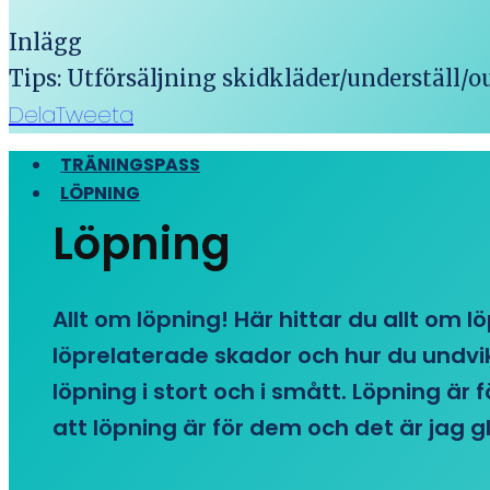
Inlägg
Tips: Utförsäljning skidkläder/underställ/
Dela
Tweeta
TRÄNINGSPASS
LÖPNING
Löpning
Allt om löpning! Här hittar du allt om l
löprelaterade skador och hur du undvike
löpning i stort och i smått. Löpning är
att löpning är för dem och det är jag gl