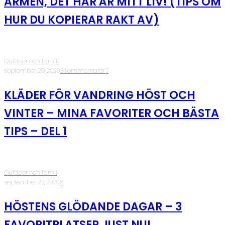
ARMEN, DET HÄR ÄR MITT LIV! (TIPS OM
HUR DU KOPIERAR RAKT AV)
Outdoor och familj
·
september 29, 2020
·
3 kommentarer
·
7
KLÄDER FÖR VANDRING HÖST OCH
VINTER – MINA FAVORITER OCH BÄSTA
TIPS – DEL 1
Outdoor och familj
·
september 27, 2020
·
6
HÖSTENS GLÖDANDE DAGAR – 3
FAVORITPLATSER JUST NU!