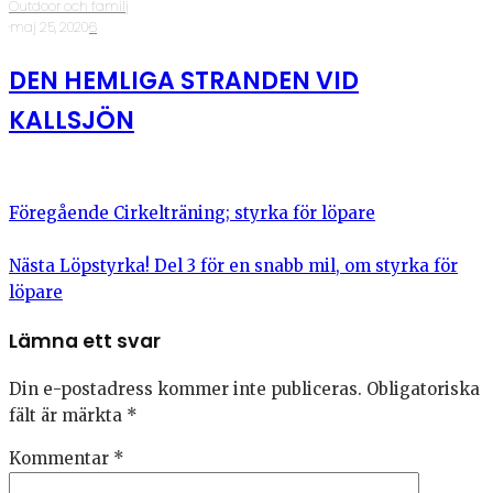
Outdoor och familj
·
maj 25, 2020
·
6
DEN HEMLIGA STRANDEN VID
KALLSJÖN
Föregående
Cirkelträning; styrka för löpare
Nästa
Löpstyrka! Del 3 för en snabb mil, om styrka för
löpare
Lämna ett svar
Din e-postadress kommer inte publiceras.
Obligatoriska
fält är märkta
*
Kommentar
*