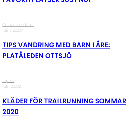
Outdoor och familj
·
juli 12, 2020
·
4
TIPS VANDRING MED BARN I ÅRE:
PLATÅLEDEN OTTSJÖ
Löpning
·
juli 1, 2020
·
2
KLÄDER FÖR TRAILRUNNING SOMMAR
2020