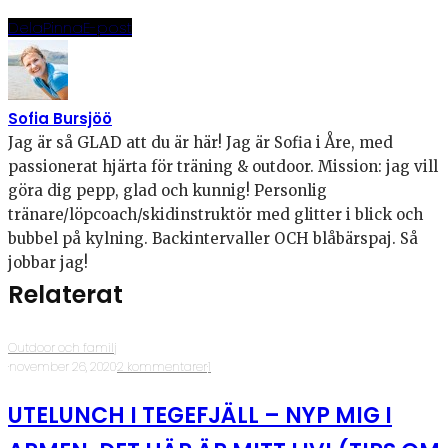
Dela
Pinna
E-post
Sofia Bursjöö
Jag är så GLAD att du är här! Jag är Sofia i Åre, med
passionerat hjärta för träning & outdoor. Mission: jag vill
göra dig pepp, glad och kunnig! Personlig
tränare/löpcoach/skidinstruktör med glitter i blick och
bubbel på kylning. Backintervaller OCH blåbärspaj. Så
jobbar jag!
Relaterat
Outdoor och familj
·
november 26, 2020
·
2 kommentarer
·
1
UTELUNCH I TEGEFJÄLL – NYP MIG I