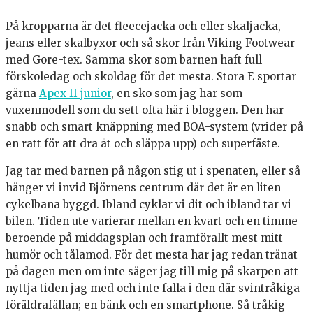
På kropparna är det fleecejacka och eller skaljacka,
jeans eller skalbyxor och så skor från Viking Footwear
med Gore-tex. Samma skor som barnen haft full
förskoledag och skoldag för det mesta. Stora E sportar
gärna
Apex II junior
, en sko som jag har som
vuxenmodell som du sett ofta här i bloggen. Den har
snabb och smart knäppning med BOA-system (vrider på
en ratt för att dra åt och släppa upp) och superfäste.
Jag tar med barnen på någon stig ut i spenaten, eller så
hänger vi invid Björnens centrum där det är en liten
cykelbana byggd. Ibland cyklar vi dit och ibland tar vi
bilen. Tiden ute varierar mellan en kvart och en timme
beroende på middagsplan och framförallt mest mitt
humör och tålamod. För det mesta har jag redan tränat
på dagen men om inte säger jag till mig på skarpen att
nyttja tiden jag med och inte falla i den där svintråkiga
föräldrafällan; en bänk och en smartphone. Så tråkig