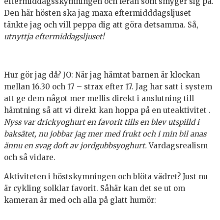
eftermiddagsskymningen och leran som smyger sig på.
Den här hösten ska jag maxa eftermidddagsljuset
tänkte jag och vill peppa dig att göra detsamma. Så,
utnyttja eftermiddagsljuset!
Hur gör jag då? JO: När jag hämtat barnen är klockan
mellan 16.30 och 17 – strax efter 17. Jag har satt i system
att ge dem något mer mellis direkt i anslutning till
hämtning så att vi direkt kan hoppa på en uteaktivitet .
Nyss var drickyoghurt en favorit tills en blev utspilld i
baksätet, nu jobbar jag mer med frukt och i min bil anas
ännu en svag doft av jordgubbsyoghurt.
Vardagsrealism
och så vidare.
Aktiviteten i höstskymningen och blöta vädret? Just nu
är cykling solklar favorit. Såhär kan det se ut om
kameran är med och alla på glatt humör: