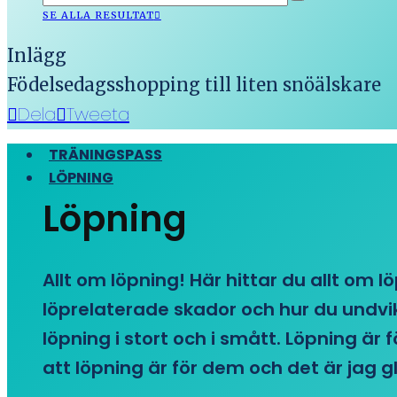
SE ALLA RESULTAT
Inlägg
Födelsedagsshopping till liten snöälskare
Dela
Tweeta
TRÄNINGSPASS
LÖPNING
Löpning
Allt om löpning! Här hittar du allt om l
löprelaterade skador och hur du undvike
löpning i stort och i smått. Löpning är
att löpning är för dem och det är jag gl