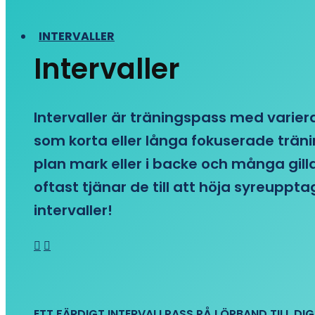
INTERVALLER
Intervaller
Intervaller är träningspass med variera
som korta eller långa fokuserade träni
plan mark eller i backe och många gill
oftast tjänar de till att höja syreupp
intervaller!
ETT FÄRDIGT INTERVALLPASS PÅ LÖPBAND TILL DIG