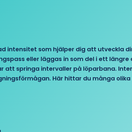
d intensitet som hjälper dig att utveckla di
ngspass eller läggas in som del i ett läng
ar att springa intervaller på löparbana. Int
tagningsförmågan. Här hittar du många olika 
!