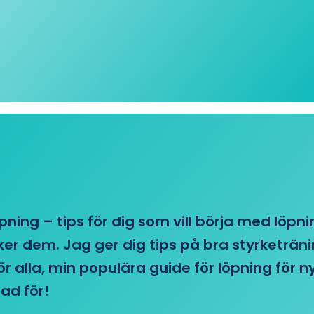
öpning – tips för dig som vill börja med löpn
r dem. Jag ger dig tips på bra styrketränin
 för alla, min populära guide för löpning för
ad för!