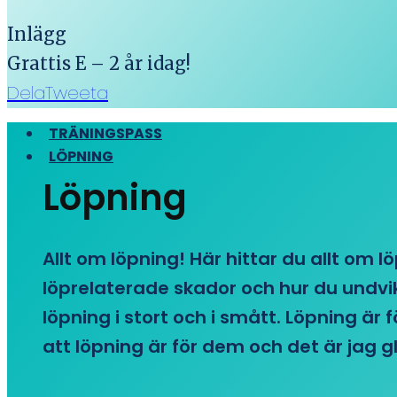
Inlägg
Grattis E – 2 år idag!
Dela
Tweeta
TRÄNINGSPASS
LÖPNING
Löpning
Allt om löpning! Här hittar du allt om l
löprelaterade skador och hur du undvike
löpning i stort och i smått. Löpning är
att löpning är för dem och det är jag gl