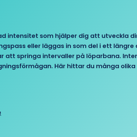
d intensitet som hjälper dig att utveckla di
ngspass eller läggas in som del i ett läng
ar att springa intervaller på löparbana. Int
tagningsförmågan. Här hittar du många olika 
!