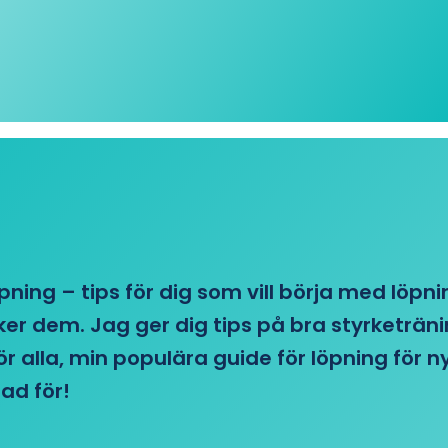
öpning – tips för dig som vill börja med löpn
r dem. Jag ger dig tips på bra styrketränin
 för alla, min populära guide för löpning för
ad för!