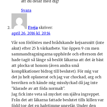
att du delar med dig!
Svara
Freja
skriver:
april 26, 2016 kl. 20:14
Vår son förlöstes med brådskande kejsarsnitt (inte
akut) efter 25 h värkarbete. Var öppen 9 cm men
sammandragningarna upphörde och eftersom det
hade tagit så länge så beslöt läkarna att det är bäst
att plocka ut honom (även andra små
komplikationer bidrog till beslutet). För mig var
det ju helt oplanerat och jag var chockad, arg och
besviken och kände mig misslyckad då jag inte
”klarade av att föda normalt”.
Jag fick inte veta så mycket om själva ingreppet.
Från det att läkarna fattade beslutet tills killen var
född tog det en halvtimme ungefär. Under den