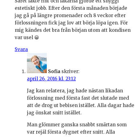
Såret läkte fint och läkarna gjorde ett snyggt
estetiskt jobb. Efter den första månaden började
jag gå på längre promenader och 8 veckor efter
förlossningen fick jag lov att börja löpa igen. För
mig kändes det bra från början utom att kondisen
var usel 😀
Svara
Sofia
skriver:
april 26, 2016 kl. 23:12
Jag kan relatera, jag hade nästan likadan
förlossning med första fast det slutade med
att de drog ut bebisen istället. Alla dagar hade
jag önskat snitt istället.
Man glömmer ganska snabbt smärtan som
var rejäl första dygnet efter snitt. Alla