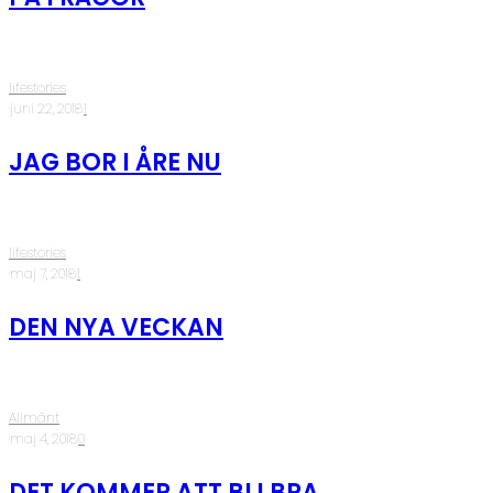
lifestories
·
juni 22, 2018
·
1
JAG BOR I ÅRE NU
lifestories
·
maj 7, 2018
·
1
DEN NYA VECKAN
Allmänt
·
maj 4, 2018
·
0
DET KOMMER ATT BLI BRA