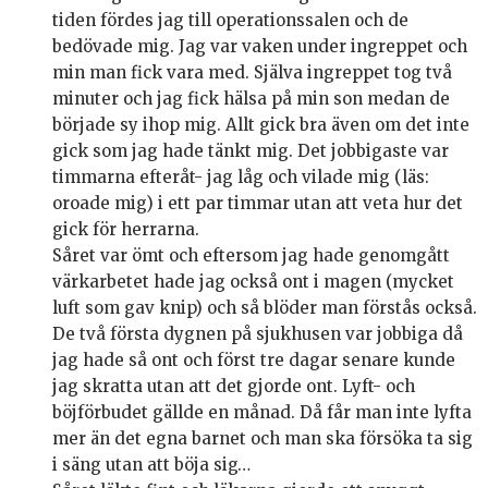
tiden fördes jag till operationssalen och de
bedövade mig. Jag var vaken under ingreppet och
min man fick vara med. Själva ingreppet tog två
minuter och jag fick hälsa på min son medan de
började sy ihop mig. Allt gick bra även om det inte
gick som jag hade tänkt mig. Det jobbigaste var
timmarna efteråt- jag låg och vilade mig (läs:
oroade mig) i ett par timmar utan att veta hur det
gick för herrarna.
Såret var ömt och eftersom jag hade genomgått
värkarbetet hade jag också ont i magen (mycket
luft som gav knip) och så blöder man förstås också.
De två första dygnen på sjukhusen var jobbiga då
jag hade så ont och först tre dagar senare kunde
jag skratta utan att det gjorde ont. Lyft- och
böjförbudet gällde en månad. Då får man inte lyfta
mer än det egna barnet och man ska försöka ta sig
i säng utan att böja sig…