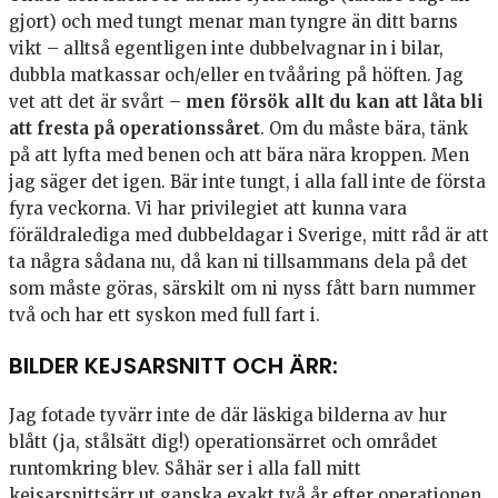
gjort) och med tungt menar man tyngre än ditt barns
vikt – alltså egentligen inte dubbelvagnar in i bilar,
dubbla matkassar och/eller en tvååring på höften. Jag
vet att det är svårt –
men försök allt du kan att låta bli
att fresta på operationssåret
. Om du måste bära, tänk
på att lyfta med benen och att bära nära kroppen. Men
jag säger det igen. Bär inte tungt, i alla fall inte de första
fyra veckorna. Vi har privilegiet att kunna vara
föräldralediga med dubbeldagar i Sverige, mitt råd är att
ta några sådana nu, då kan ni tillsammans dela på det
som måste göras, särskilt om ni nyss fått barn nummer
två och har ett syskon med full fart i.
BILDER KEJSARSNITT OCH ÄRR:
Jag fotade tyvärr inte de där läskiga bilderna av hur
blått (ja, stålsätt dig!) operationsärret och området
runtomkring blev. Såhär ser i alla fall mitt
kejsarsnittsärr ut ganska exakt två år efter operationen.