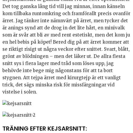
Det tog ganska lång tid vill jag minnas, innan känseln
kom tillbaka runtomkring och framförallt precis ovanför
ärret. Jag tänker inte nämnvärt på ärret, men tycker det
är anings synd att de drog in det lite hårt, en minivalk
som är svår att bli av med rent estetiskt, men det kom ju
en hel bebis på köpet! Bered dig på att ärret kommer att
se riktigt risigt ut några veckor efter snittet. Svart, blått,
grönt av blödningen – men det läker ut. De allra flesta
snitt sys i flera lager med tråd som löses upp, jag
behövde inte bege mig någonstans för att ta bort
stygnen. Att tejpa ärret med kirurgtejp är ett vanligt
trick, det sägs minska risk för missfärgningar vid
vistelse i solen.
TRÄNING EFTER KEJSARSNITT: