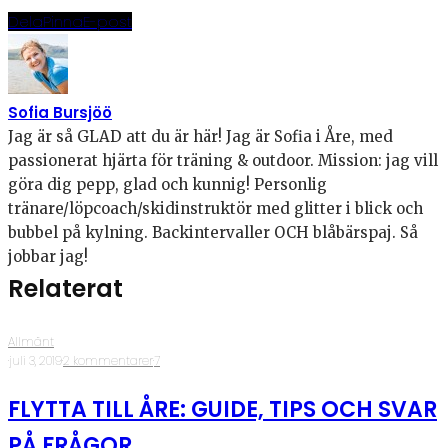
Dela
Pinna
E-post
Sofia Bursjöö
Jag är så GLAD att du är här! Jag är Sofia i Åre, med
passionerat hjärta för träning & outdoor. Mission: jag vill
göra dig pepp, glad och kunnig! Personlig
tränare/löpcoach/skidinstruktör med glitter i blick och
bubbel på kylning. Backintervaller OCH blåbärspaj. Så
jobbar jag!
Relaterat
Allmänt
·
juli 3, 2019
·
2 kommentarer
·
7
FLYTTA TILL ÅRE: GUIDE, TIPS OCH SVAR
PÅ FRÅGOR