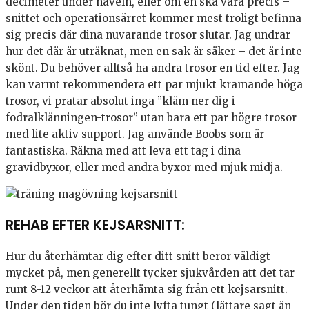
decimeter under naveln, eller om en ska vara precis –
snittet och operationsärret kommer mest troligt befinna
sig precis där dina nuvarande trosor slutar. Jag undrar
hur det där är uträknat, men en sak är säker – det är inte
skönt. Du behöver alltså ha andra trosor en tid efter. Jag
kan varmt rekommendera ett par mjukt kramande höga
trosor, vi pratar absolut inga ”kläm ner dig i
fodralklänningen-trosor” utan bara ett par högre trosor
med lite aktiv support. Jag använde Boobs som är
fantastiska. Räkna med att leva ett tag i dina
gravidbyxor, eller med andra byxor med mjuk midja.
REHAB EFTER KEJSARSNITT:
Hur du återhämtar dig efter ditt snitt beror väldigt
mycket på, men generellt tycker sjukvården att det tar
runt 8-12 veckor att återhämta sig från ett kejsarsnitt.
Under den tiden bör du inte lyfta tungt (lättare sagt än