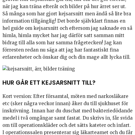
när jag kan träna efteråt och bilder på hur ärret ser ut.
Så många som har gjort kejsarsnitt men ändå så lite bra
information tillgänglig! Det borde självklart finnas en
hel guide om kejsarsnitt och eftersom jag saknade en så
himla, himla mycket har jag därför satt samman mitt
bidrag till alla som har samma frågetecken! Jag kan
förresten redan nu säga att jag har fantastiskt fina
erfarenheter och önskar dig och din mage allt lycka till.
HUR GÅR ETT KEJSARSNITT TILL?
Kort version: Efter församtal, möten med narkosläkare
etc (sker några veckor innan) åker du till sjukhuset för
inskrivning. Innan har du duschat med bakteriedödande
medel i två omgångar samt fastat. Du skrivs in, får svida
om till operationskläder och det sätts kateter och infart.
I operationssalen presenterar sig läkarteamet och du får