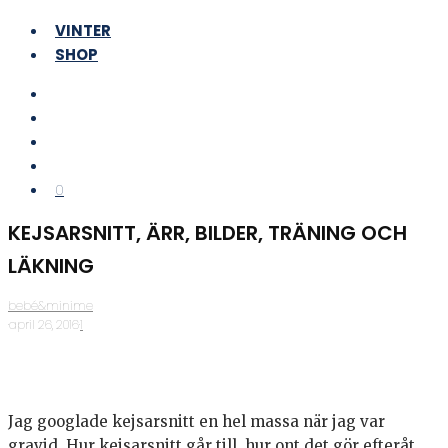
VINTER
SHOP
0
KEJSARSNITT, ÄRR, BILDER, TRÄNING OCH
LÄKNING
bebé&minime
·
april 26, 2016
·
1
Jag googlade kejsarsnitt en hel massa när jag var
gravid. Hur kejsarsnitt går till, hur ont det gör efteråt,