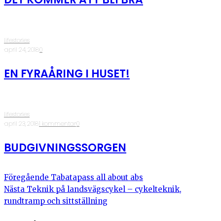
lifestories
·
april 24, 2018
·
0
EN FYRAÅRING I HUSET!
lifestories
·
april 23, 2018
·
1 kommentar
·
0
BUDGIVNINGSSORGEN
Föregående
Tabatapass all about abs
Nästa
Teknik på landsvägscykel – cykelteknik,
rundtramp och sittställning