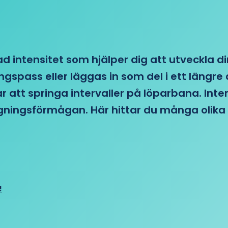
d intensitet som hjälper dig att utveckla di
ngspass eller läggas in som del i ett läng
ar att springa intervaller på löparbana. Int
tagningsförmågan. Här hittar du många olika 
!