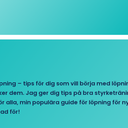
öpning – tips för dig som vill börja med löpn
r dem. Jag ger dig tips på bra styrketränin
 för alla, min populära guide för löpning för
ad för!