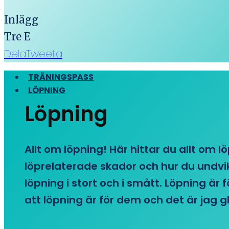
Inlägg
Tre E
Dela
Tweeta
TRÄNINGSPASS
LÖPNING
Löpning
Allt om löpning! Här hittar du allt om l
löprelaterade skador och hur du undvike
löpning i stort och i smått. Löpning är
att löpning är för dem och det är jag gl