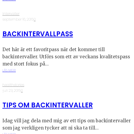
Intervaller
·
september 16, 2015
·
0
BACKINTERVALLPASS
Det här är ett favoritpass när det kommer till
backintervaller. Utförs som ett av veckans kvalitetspass
med stort fokus på...
LÄS MER!
healthstories
·
juli 23, 2015
·
0
TIPS OM BACKINTERVALLER
Idag vill jag dela med mig av ett tips om backintervaller
som jag verkligen tycker att ni ska ta till...