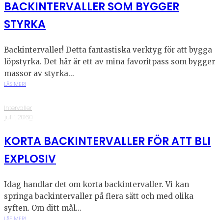
BACKINTERVALLER SOM BYGGER
STYRKA
Backintervaller! Detta fantastiska verktyg för att bygga
löpstyrka. Det här är ett av mina favoritpass som bygger
massor av styrka...
LÄS MER!
Intervaller
·
juli 1, 2016
·
0
KORTA BACKINTERVALLER FÖR ATT BLI
EXPLOSIV
Idag handlar det om korta backintervaller. Vi kan
springa backintervaller på flera sätt och med olika
syften. Om ditt mål...
LÄS MER!