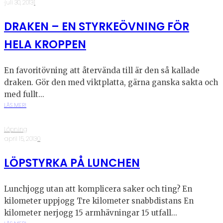
·
juli 30, 2013
·
1
DRAKEN – EN STYRKEÖVNING FÖR
HELA KROPPEN
En favoritövning att återvända till är den så kallade
draken. Gör den med viktplatta, gärna ganska sakta och
med fullt...
LÄS MER!
Löpning
·
april 15, 2013
·
0
LÖPSTYRKA PÅ LUNCHEN
Lunchjogg utan att komplicera saker och ting? En
kilometer uppjogg Tre kilometer snabbdistans En
kilometer nerjogg 15 armhävningar 15 utfall...