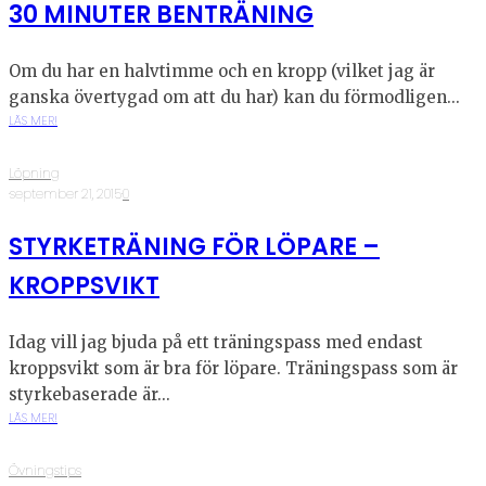
30 MINUTER BENTRÄNING
Om du har en halvtimme och en kropp (vilket jag är
ganska övertygad om att du har) kan du förmodligen...
LÄS MER!
Löpning
·
september 21, 2015
·
0
STYRKETRÄNING FÖR LÖPARE –
KROPPSVIKT
Idag vill jag bjuda på ett träningspass med endast
kroppsvikt som är bra för löpare. Träningspass som är
styrkebaserade är...
LÄS MER!
Övningstips