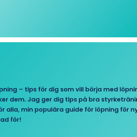
öpning – tips för dig som vill börja med löpn
r dem. Jag ger dig tips på bra styrketränin
 för alla, min populära guide för löpning för
ad för!