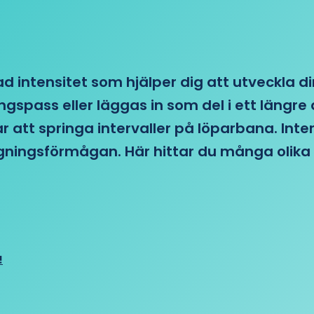
d intensitet som hjälper dig att utveckla di
ngspass eller läggas in som del i ett läng
ar att springa intervaller på löparbana. Int
tagningsförmågan. Här hittar du många olika 
!