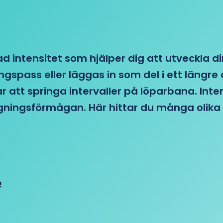
d intensitet som hjälper dig att utveckla di
ngspass eller läggas in som del i ett läng
ar att springa intervaller på löparbana. Int
tagningsförmågan. Här hittar du många olika 
!