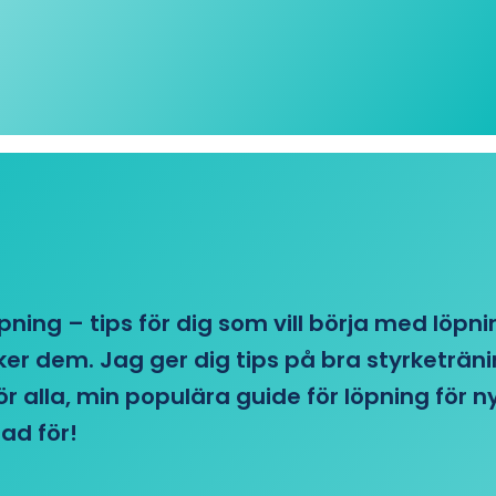
öpning – tips för dig som vill börja med löpn
r dem. Jag ger dig tips på bra styrketränin
 för alla, min populära guide för löpning för
ad för!