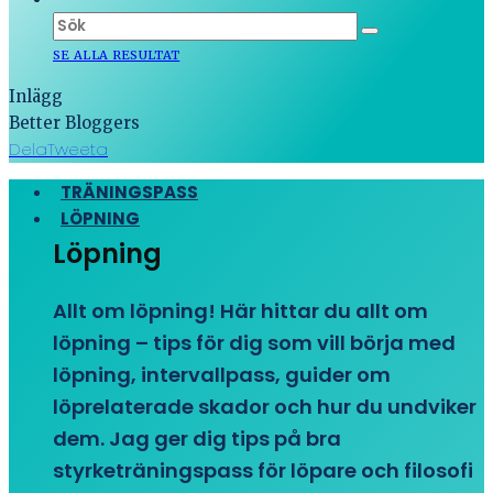
SE ALLA RESULTAT
Inlägg
Better Bloggers
Dela
Tweeta
TRÄNINGSPASS
LÖPNING
Löpning
Allt om löpning! Här hittar du allt om
löpning – tips för dig som vill börja med
löpning, intervallpass, guider om
löprelaterade skador och hur du undviker
dem. Jag ger dig tips på bra
styrketräningspass för löpare och filosofi