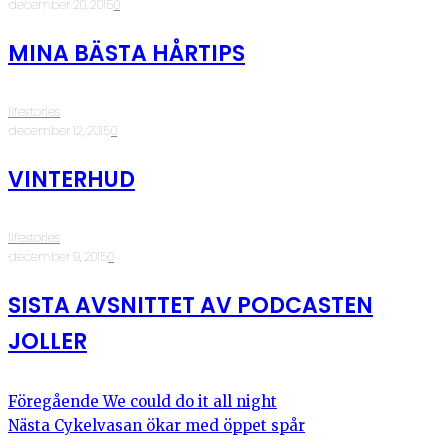
·
december 20, 2015
·
0
MINA BÄSTA HÅRTIPS
lifestories
·
december 12, 2015
·
0
VINTERHUD
lifestories
·
december 9, 2015
·
0
SISTA AVSNITTET AV PODCASTEN
JOLLER
Föregående
We could do it all night
Nästa
Cykelvasan ökar med öppet spår