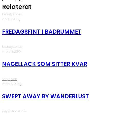
Relaterat
beautystories
·
april 8, 2016
·
0
FREDAGSFINT I BADRUMMET
beautystories
·
mars 18, 2016
·
1
NAGELLACK SOM SITTER KVAR
Sofy tipsar
·
mars 8, 2016
·
0
SWEPT AWAY BY WANDERLUST
inspirationstories