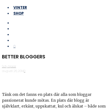
VINTER
SHOP
0
BETTER BLOGGERS
Sofy tipsar
·
augusti 26, 2014
·
0
Tänk om det fanns en plats där alla som bloggar
passionerat kunde mötas. En plats där blogg är
självklart, erkänt, uppskattat, kul och älskat – både som