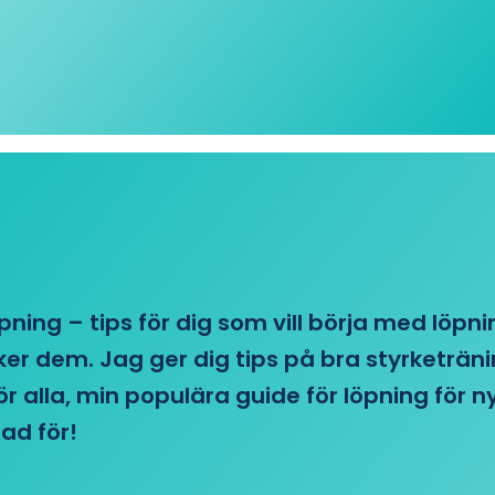
öpning – tips för dig som vill börja med löpn
r dem. Jag ger dig tips på bra styrketränin
 för alla, min populära guide för löpning för
ad för!