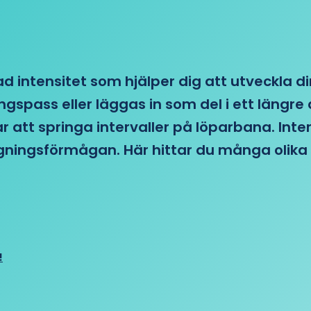
d intensitet som hjälper dig att utveckla di
ngspass eller läggas in som del i ett läng
ar att springa intervaller på löparbana. Int
tagningsförmågan. Här hittar du många olika 
!