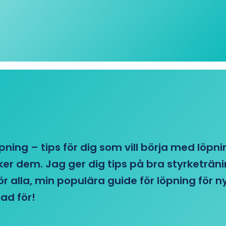
öpning – tips för dig som vill börja med löpn
r dem. Jag ger dig tips på bra styrketränin
 för alla, min populära guide för löpning för
ad för!