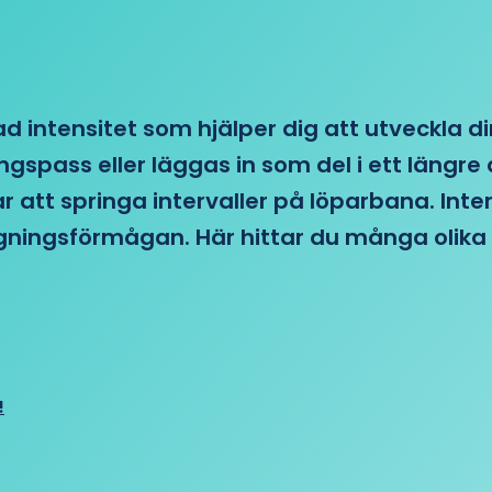
d intensitet som hjälper dig att utveckla di
ngspass eller läggas in som del i ett läng
ar att springa intervaller på löparbana. Int
tagningsförmågan. Här hittar du många olika 
!