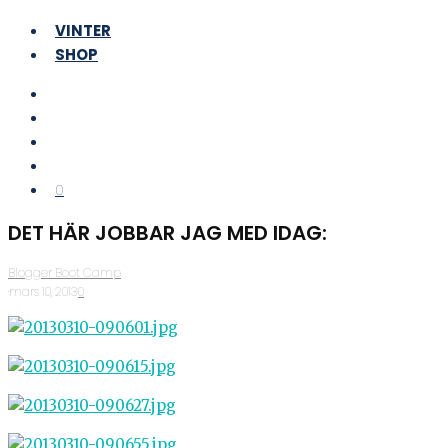
VINTER
SHOP
0
DET HÄR JOBBAR JAG MED IDAG:
Blogger Boot Camp
·
mars 10, 2013
·
0