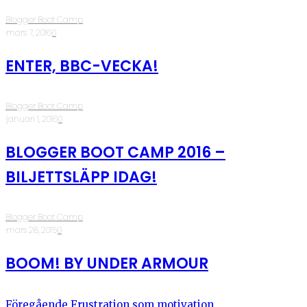
Blogger Boot Camp
·
mars 7, 2016
·
0
ENTER, BBC-VECKA!
Blogger Boot Camp
·
januari 1, 2016
·
0
BLOGGER BOOT CAMP 2016 –
BILJETTSLÄPP IDAG!
Blogger Boot Camp
·
mars 28, 2015
·
0
BOOM! BY UNDER ARMOUR
Föregående
Frustration som motivation