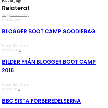
jobbar jag!
Relaterat
Blogger Boot Camp
·
mars 15, 2016
·
0
BLOGGER BOOT CAMP GOODIEBAG
Blogger Boot Camp
·
mars 12, 2016
·
0
BILDER FRÅN BLOGGER BOOT CAMP
2016
Blogger Boot Camp
·
mars 11, 2016
·
0
BBC SISTA FÖRBEREDELSERNA