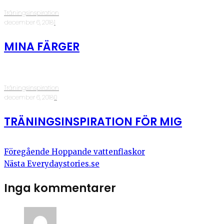
Träningsinspiration
·
december 6, 2018
·
1
MINA FÄRGER
Träningsinspiration
·
december 6, 2018
·
0
TRÄNINGSINSPIRATION FÖR MIG
Föregående
Hoppande vattenflaskor
Nästa
Everydaystories.se
Inga kommentarer