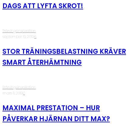
DAGS ATT LYFTA SKROT!
Träningsinspiration
·
september 19, 2019
·
5
STOR TRÄNINGSBELASTNING KRÄVER
SMART ÅTERHÄMTNING
Träningsinspiration
·
mars 11, 2019
·
0
MAXIMAL PRESTATION – HUR
PÅVERKAR HJÄRNAN DITT MAX?