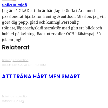
Sofia Bursjöö
Jag är så GLAD att du är här! Jag är Sofia i Åre, med
passionerat hjärta för träning & outdoor. Mission: jag vill
göra dig pepp, glad och kunnig! Personlig
tränare/löpcoach/skidinstruktör med glitter i blick och
bubbel på kylning. Backintervaller OCH blåbärspaj. Så
jobbar jag!
Relaterat
Träningsinspiration
·
december 6, 2019
·
1 kommentar
·
3
ATT TRÄNA HÅRT MEN SMART
Träningsinspiration
·
oktober 31, 2019
·
6