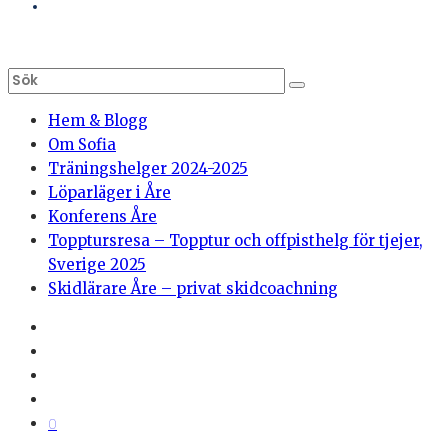
Hem & Blogg
Om Sofia
Träningshelger 2024-2025
Löparläger i Åre
Konferens Åre
Topptursresa – Topptur och offpisthelg för tjejer,
Sverige 2025
Skidlärare Åre – privat skidcoachning
0