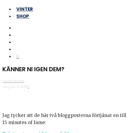
VINTER
SHOP
0
KÄNNER NI IGEN DEM?
healthstories
·
augusti 13, 2015
·
0
Jag tycker att de här två bloggposterna förtjänar en till
15 minutes of fame: