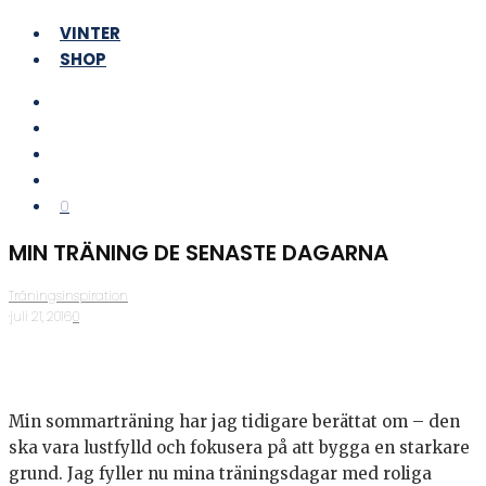
VINTER
SHOP
0
MIN TRÄNING DE SENASTE DAGARNA
Träningsinspiration
·
juli 21, 2016
·
0
Min sommarträning har jag tidigare berättat om – den
ska vara lustfylld och fokusera på att bygga en starkare
grund. Jag fyller nu mina träningsdagar med roliga