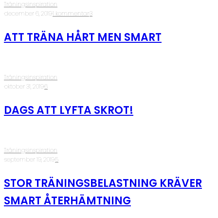
Träningsinspiration
·
december 6, 2019
·
1 kommentar
·
3
ATT TRÄNA HÅRT MEN SMART
Träningsinspiration
·
oktober 31, 2019
·
6
DAGS ATT LYFTA SKROT!
Träningsinspiration
·
september 19, 2019
·
5
STOR TRÄNINGSBELASTNING KRÄVER
SMART ÅTERHÄMTNING