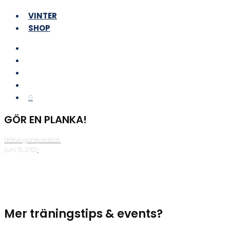
VINTER
SHOP
0
GÖR EN PLANKA!
Träningsinspiration
·
juni 15, 2012
·
1
Mer träningstips & events?