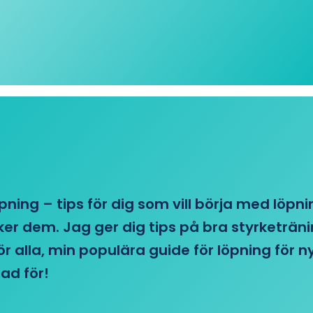
öpning – tips för dig som vill börja med löpn
r dem. Jag ger dig tips på bra styrketränin
 för alla, min populära guide för löpning för
ad för!