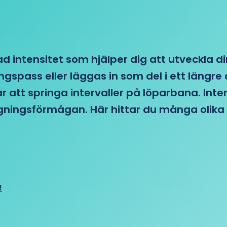
d intensitet som hjälper dig att utveckla di
ngspass eller läggas in som del i ett läng
ar att springa intervaller på löparbana. Int
tagningsförmågan. Här hittar du många olika 
!