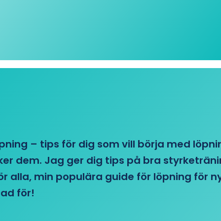
öpning – tips för dig som vill börja med löpn
r dem. Jag ger dig tips på bra styrketränin
 för alla, min populära guide för löpning för
ad för!