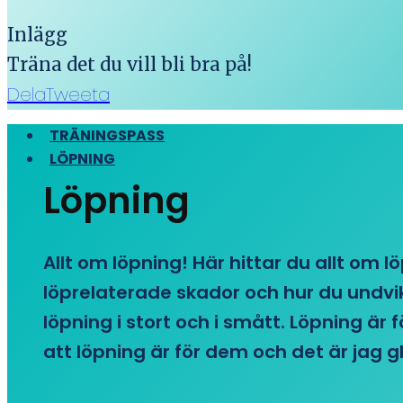
Inlägg
Träna det du vill bli bra på!
Dela
Tweeta
TRÄNINGSPASS
LÖPNING
Löpning
Allt om löpning! Här hittar du allt om l
löprelaterade skador och hur du undvike
löpning i stort och i smått. Löpning är
att löpning är för dem och det är jag gl