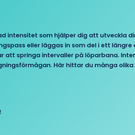
d intensitet som hjälper dig att utveckla di
ngspass eller läggas in som del i ett läng
ar att springa intervaller på löparbana. Int
tagningsförmågan. Här hittar du många olika 
!