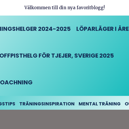
Välkommen till din nya favoritblogg!
INGSHELGER 2024-2025
LÖPARLÄGER I ÅRE
FFPISTHELG FÖR TJEJER, SVERIGE 2025
DCOACHNING
GSTIPS
TRÄNINGSINSPIRATION
MENTAL TRÄNING
O