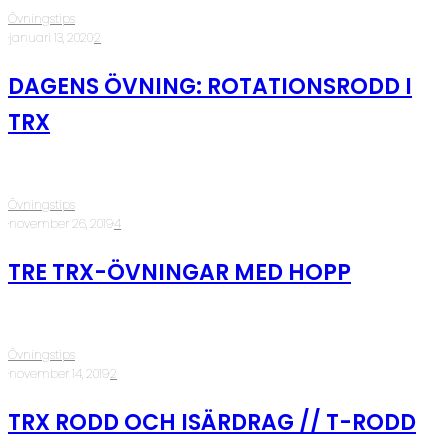
Övningstips
·
januari 13, 2020
·
2
DAGENS ÖVNING: ROTATIONSRODD I
TRX
Övningstips
·
november 26, 2019
·
4
TRE TRX-ÖVNINGAR MED HOPP
Övningstips
·
november 14, 2019
·
2
TRX RODD OCH ISÄRDRAG // T-RODD