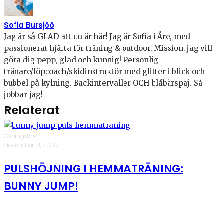
Sofia Bursjöö
Jag är så GLAD att du är här! Jag är Sofia i Åre, med
passionerat hjärta för träning & outdoor. Mission: jag vill
göra dig pepp, glad och kunnig! Personlig
tränare/löpcoach/skidinstruktör med glitter i blick och
bubbel på kylning. Backintervaller OCH blåbärspaj. Så
jobbar jag!
Relaterat
Övningstips
·
december 14, 2020
·
2
PULSHÖJNING I HEMMATRÄNING:
BUNNY JUMP!