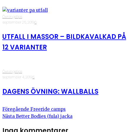
Övningstips
·
september 25, 2019
·
6
UTFALL I MASSOR – BILDKAVALKAD PÅ
12 VARIANTER
Övningstips
·
september 4, 2019
·
5
DAGENS ÖVNING: WALLBALLS
Föregående
Freeride camps
Nästa
Better Bodies (fula) jacka
Inga kommentarer