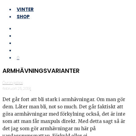
VINTER
SHOP
0
ARMHÄVNINGSVARIANTER
Övningstips
·
februari 25, 2013
·
1
Det går fort att bli stark i armhävningar. Om man gör
dem. Låter man bli, not so much. Det går faktiskt att
göra armhävningar med förkylning också, det är inte
som att man får maxpuls direkt. Med detta sagt så är
det jag som gör armhävningar nu här på
vardagsrumsmattan. Förkyld eller ej.