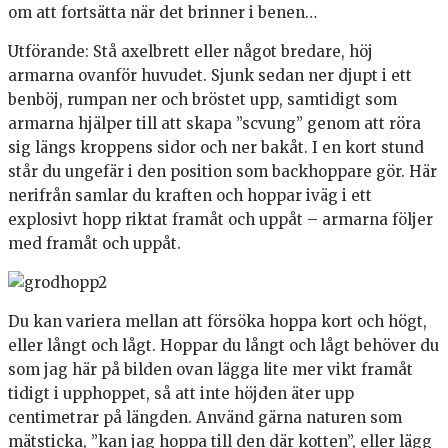
om att fortsätta när det brinner i benen…
Utförande: Stå axelbrett eller något bredare, höj
armarna ovanför huvudet. Sjunk sedan ner djupt i ett
benböj, rumpan ner och bröstet upp, samtidigt som
armarna hjälper till att skapa ”scvung” genom att röra
sig längs kroppens sidor och ner bakåt. I en kort stund
står du ungefär i den position som backhoppare gör. Här
nerifrån samlar du kraften och hoppar iväg i ett
explosivt hopp riktat framåt och uppåt – armarna följer
med framåt och uppåt.
Du kan variera mellan att försöka hoppa kort och högt,
eller långt och lågt. Hoppar du långt och lågt behöver du
som jag här på bilden ovan lägga lite mer vikt framåt
tidigt i upphoppet, så att inte höjden äter upp
centimetrar på längden. Använd gärna naturen som
mätsticka, ”kan jag hoppa till den där kotten”, eller lägg