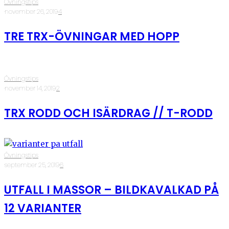
Övningstips
·
november 26, 2019
·
4
TRE TRX-ÖVNINGAR MED HOPP
Övningstips
·
november 14, 2019
·
2
TRX RODD OCH ISÄRDRAG // T-RODD
Övningstips
·
september 25, 2019
·
6
UTFALL I MASSOR – BILDKAVALKAD PÅ
12 VARIANTER