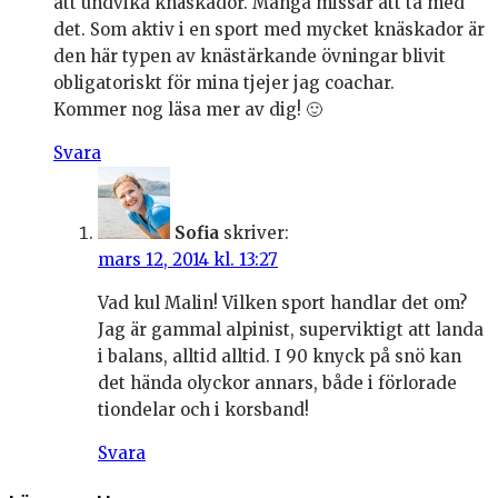
att undvika knäskador. Många missar att ta med
det. Som aktiv i en sport med mycket knäskador är
den här typen av knästärkande övningar blivit
obligatoriskt för mina tjejer jag coachar.
Kommer nog läsa mer av dig! 🙂
Svara
Sofia
skriver:
mars 12, 2014 kl. 13:27
Vad kul Malin! Vilken sport handlar det om?
Jag är gammal alpinist, superviktigt att landa
i balans, alltid alltid. I 90 knyck på snö kan
det hända olyckor annars, både i förlorade
tiondelar och i korsband!
Svara