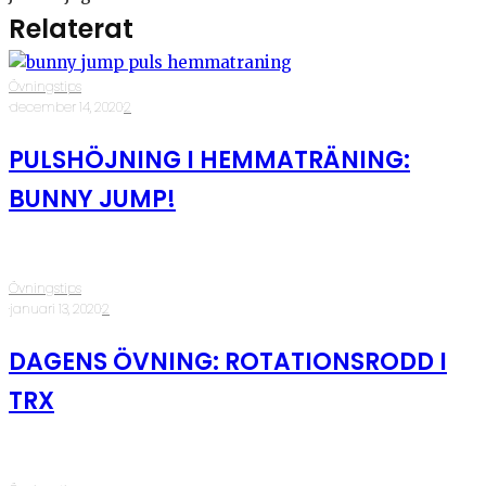
Relaterat
Övningstips
·
december 14, 2020
·
2
PULSHÖJNING I HEMMATRÄNING:
BUNNY JUMP!
Övningstips
·
januari 13, 2020
·
2
DAGENS ÖVNING: ROTATIONSRODD I
TRX