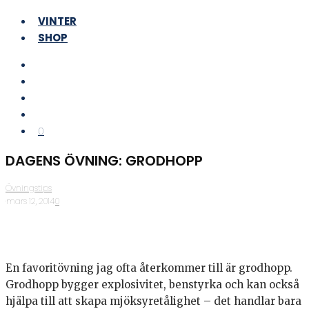
VINTER
SHOP
0
DAGENS ÖVNING: GRODHOPP
Övningstips
·
mars 12, 2014
·
0
En favoritövning jag ofta återkommer till är grodhopp.
Grodhopp bygger explosivitet, benstyrka och kan också
hjälpa till att skapa mjöksyretålighet – det handlar bara