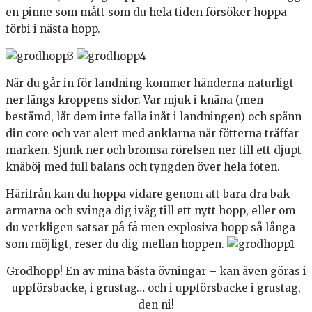
en pinne som mått som du hela tiden försöker hoppa
förbi i nästa hopp.
När du går in för landning kommer händerna naturligt
ner längs kroppens sidor. Var mjuk i knäna (men
bestämd, låt dem inte falla inåt i landningen) och spänn
din core och var alert med anklarna när fötterna träffar
marken. Sjunk ner och bromsa rörelsen ner till ett djupt
knäböj med full balans och tyngden över hela foten.
Härifrån kan du hoppa vidare genom att bara dra bak
armarna och svinga dig iväg till ett nytt hopp, eller om
du verkligen satsar på få men explosiva hopp så långa
som möjligt, reser du dig mellan hoppen.
Grodhopp! En av mina bästa övningar – kan även göras i
uppförsbacke, i grustag… och i uppförsbacke i grustag,
den ni!