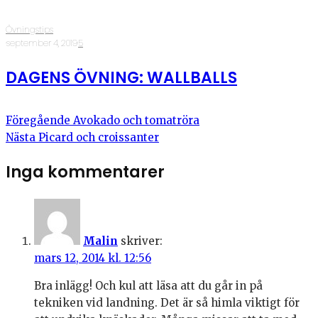
Övningstips
·
september 4, 2019
·
5
DAGENS ÖVNING: WALLBALLS
Föregående
Avokado och tomatröra
Nästa
Picard och croissanter
Inga kommentarer
Malin
skriver:
mars 12, 2014 kl. 12:56
Bra inlägg! Och kul att läsa att du går in på
tekniken vid landning. Det är så himla viktigt för