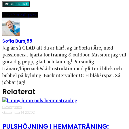
Dela
Pinna
E-post
Sofia Bursjöö
Jag är så GLAD att du är här! Jag är Sofia i Åre, med
passionerat hjärta för träning & outdoor. Mission: jag vill
göra dig pepp, glad och kunnig! Personlig
tränare/löpcoach/skidinstruktör med glitter i blick och
bubbel på kylning. Backintervaller OCH blåbärspaj. Så
jobbar jag!
Relaterat
Övningstips
·
december 14, 2020
·
2
PULSHÖJNING I HEMMATRÄNING: