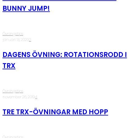
BUNNY JUMP!
Övningstips
·
januari 13, 2020
·
2
DAGENS ÖVNING: ROTATIONSRODD I
TRX
Övningstips
·
november 26, 2019
·
4
TRE TRX-ÖVNINGAR MED HOPP
Övningstips