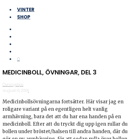
VINTER
SHOP
0
MEDICINBOLL, ÖVNINGAR, DEL 3
Övningstips
·
augusti 6, 2013
·
1
Medicinbollsövningarna fortsätter. Här visar jag en
roligare variant på en egentligen helt vanlig
armhävning, bara det att du har ena handen på en
medicinboll. Efter att du tryckt dig upp igen rullar du
bollen under bröstet/halsen till andra handen, där du
gör en ny armhävning, för att sedan rulla över bollen