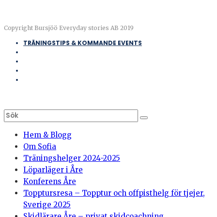
Copyright Bursjöö Everyday stories AB 2019
TRÄNINGSTIPS & KOMMANDE EVENTS
Hem & Blogg
Om Sofia
Träningshelger 2024-2025
Löparläger i Åre
Konferens Åre
Topptursresa – Topptur och offpisthelg för tjejer,
Sverige 2025
Skidlärare Åre – privat skidcoachning