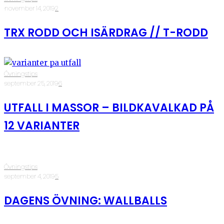
·
november 14, 2019
·
2
TRX RODD OCH ISÄRDRAG // T-RODD
Övningstips
·
september 25, 2019
·
6
UTFALL I MASSOR – BILDKAVALKAD PÅ
12 VARIANTER
Övningstips
·
september 4, 2019
·
5
DAGENS ÖVNING: WALLBALLS