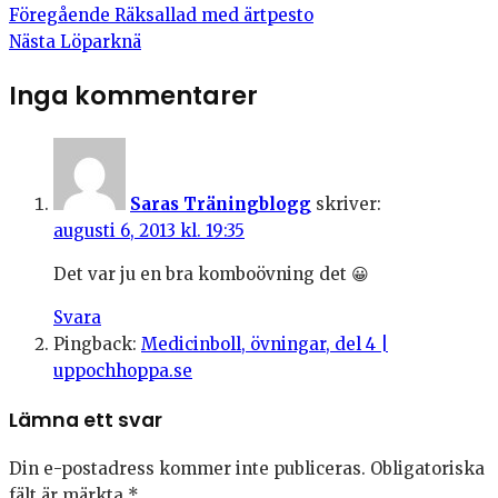
Föregående
Räksallad med ärtpesto
Nästa
Löparknä
Inga kommentarer
Saras Träningblogg
skriver:
augusti 6, 2013 kl. 19:35
Det var ju en bra komboövning det 😀
Svara
Pingback:
Medicinboll, övningar, del 4 |
uppochhoppa.se
Lämna ett svar
Din e-postadress kommer inte publiceras.
Obligatoriska
fält är märkta
*