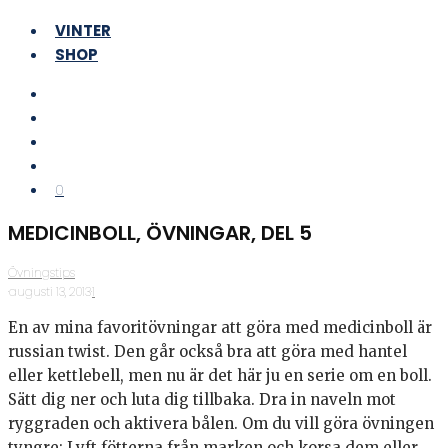
VINTER
SHOP
0
MEDICINBOLL, ÖVNINGAR, DEL 5
Övningstips
·
augusti 13, 2013
·
1
En av mina favoritövningar att göra med medicinboll är
russian twist. Den går också bra att göra med hantel
eller kettlebell, men nu är det här ju en serie om en boll.
Sätt dig ner och luta dig tillbaka. Dra in naveln mot
ryggraden och aktivera bålen. Om du vill göra övningen
tyngre: Lyft fötterna från marken och korsa dem eller