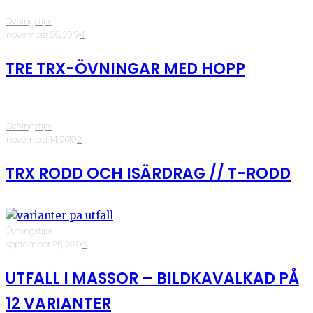
Övningstips
·
november 26, 2019
·
4
TRE TRX-ÖVNINGAR MED HOPP
Övningstips
·
november 14, 2019
·
2
TRX RODD OCH ISÄRDRAG // T-RODD
Övningstips
·
september 25, 2019
·
6
UTFALL I MASSOR – BILDKAVALKAD PÅ
12 VARIANTER