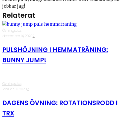
jobbar jag!
Relaterat
Övningstips
·
december 14, 2020
·
2
PULSHÖJNING I HEMMATRÄNING:
BUNNY JUMP!
Övningstips
·
januari 13, 2020
·
2
DAGENS ÖVNING: ROTATIONSRODD I
TRX