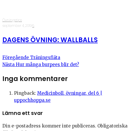
Övningstips
·
september 4, 2019
·
5
DAGENS ÖVNING: WALLBALLS
Föregående
Träningsfläta
Nästa
Hur många burpees blir det?
Inga kommentarer
Pingback:
Medicinboll, övningar, del 6 |
uppochhoppa.se
Lämna ett svar
Din e-postadress kommer inte publiceras.
Obligatoriska