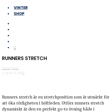
VINTER
SHOP
0
RUNNERS STRETCH
Övningstips
·
augusti 4, 2016
·
0
Runners stretch är en stretchposition som är utmärkt för
att öka rörligheten i höftleden. Utförs runners stretch
dynamiskt är den en perfekt go-to övning både i