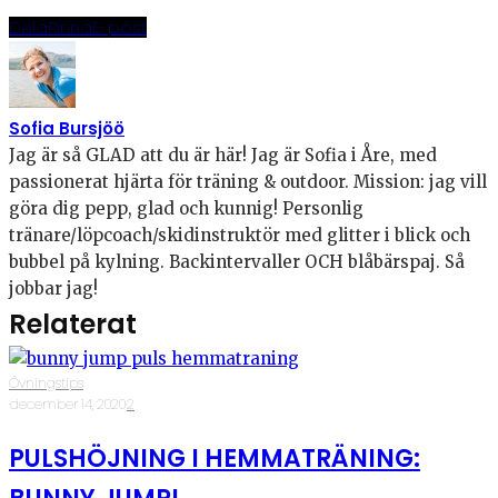
Dela
Pinna
E-post
Sofia Bursjöö
Jag är så GLAD att du är här! Jag är Sofia i Åre, med
passionerat hjärta för träning & outdoor. Mission: jag vill
göra dig pepp, glad och kunnig! Personlig
tränare/löpcoach/skidinstruktör med glitter i blick och
bubbel på kylning. Backintervaller OCH blåbärspaj. Så
jobbar jag!
Relaterat
Övningstips
·
december 14, 2020
·
2
PULSHÖJNING I HEMMATRÄNING: