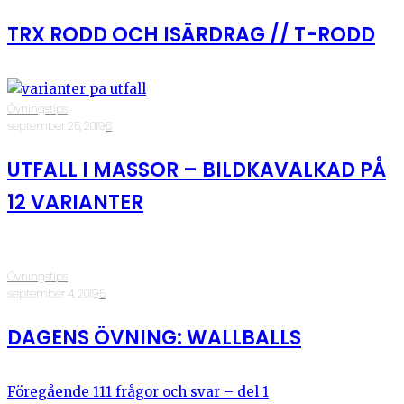
TRX RODD OCH ISÄRDRAG // T-RODD
Övningstips
·
september 25, 2019
·
6
UTFALL I MASSOR – BILDKAVALKAD PÅ
12 VARIANTER
Övningstips
·
september 4, 2019
·
5
DAGENS ÖVNING: WALLBALLS
Föregående
111 frågor och svar – del 1