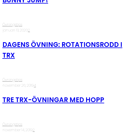
BUNNY JUMP!
Övningstips
·
januari 13, 2020
·
2
DAGENS ÖVNING: ROTATIONSRODD I
TRX
Övningstips
·
november 26, 2019
·
4
TRE TRX-ÖVNINGAR MED HOPP
Övningstips
·
november 14, 2019
·
2